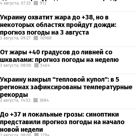
4 августа,
07:33
912
Украину охватит жара до +38, но в
некоторых областях пройдут дожди:
прогноз погоды на 3 августа
3 августа,
09:27
10988
От жары +40 градусов до ливней со
шквалами: прогноз погоды на неделю
3 августа,
08:00
5464
Украину накрыл "тепловой купол": в 5
регионах зафиксированы температурные
рекорды
2 августа,
14:52
3684
До +37 и локальные грозы: синоптики
представили прогноз погоды на начало
новой недели
2 августа,
08:00
1794