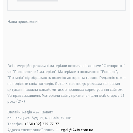
Наши приложения:
android
apple
smart tv
samsung smart tv
Всі комерційні рекламні матеріали позначені словами "Спецпроєкт"
чи "Партнерський матеріал". Матеріали з позначкою "Експерт",
"Позиція" відображають позицію авторів та героїв. Редакція може
не поділяти їхніх поглядів. Детальніше щодо реклами та правил
цитування можна ознайомитись в правилах користування сайтом.
Усі права захищені.
Матеріали сайту призначені для осіб старше
21
року (21+)
Онлайн-медіа «24 Канал»
пл. Галицька, буд. 15, м. Львів, 79008
Телефон
+380 (32) 229-77-77
Адреса електронної пошти —
legal@24tv.com.ua