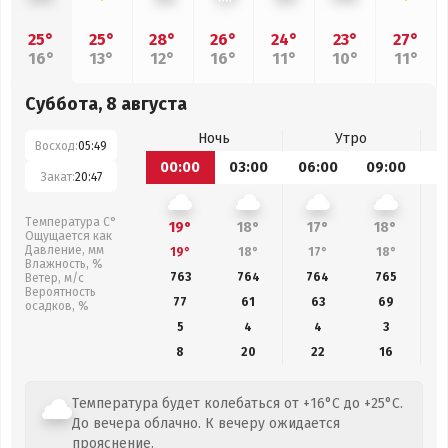
25°
25°
28°
26°
24°
23°
27°
16°
13°
12°
16°
11°
10°
11°
Суббота, 8 августа
Ночь
Утро
Восход:
05:49
00:00
03:00
06:00
09:00
1
Закат:
20:47
Температура С°
19°
18°
17°
18°
Ощущается как
Давление, мм
19°
18°
17°
18°
Влажность, %
763
764
764
765
Ветер, м/с
Вероятность
77
61
63
69
осадков, %
5
4
4
3
8
20
22
16
Температура будет колебаться от +16°C до +25°C.
До вечера облачно. К вечеру ожидается
прояснение.