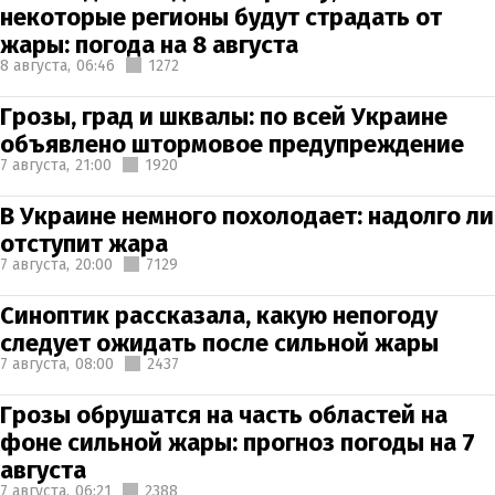
некоторые регионы будут страдать от
жары: погода на 8 августа
8 августа,
06:46
1272
Грозы, град и шквалы: по всей Украине
объявлено штормовое предупреждение
7 августа,
21:00
1920
В Украине немного похолодает: надолго ли
отступит жара
7 августа,
20:00
7129
Синоптик рассказала, какую непогоду
следует ожидать после сильной жары
7 августа,
08:00
2437
Грозы обрушатся на часть областей на
фоне сильной жары: прогноз погоды на 7
августа
7 августа,
06:21
2388