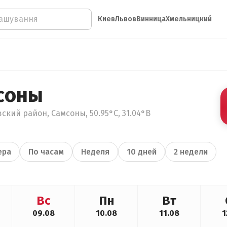
Киев
Львов
Винница
Хмельницкий
соны
ский район, Самсоны, 50.95°С, 31.04°В
ера
По часам
Неделя
10 дней
2 недели
Вс
Пн
Вт
09.08
10.08
11.08
1