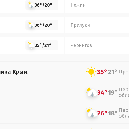
36°
/
20°
Нежин
36°
/
20°
Прилуки
35°
/
21°
Чернигов
35°
21°
лика Крым
Пре
Пер
34°
19°
обл
Пер
26°
18°
обл