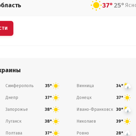
37°
25°
область
Ясн
СТИ
краины
Симферополь
Винница
35°
34°
Днепр
Донецк
37°
37°
Запорожье
Ивано-Франковск
38°
30°
Луганск
Николаев
38°
39°
Полтава
Ровно
37°
28°