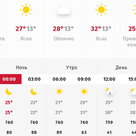
27°
13°
28°
13°
32°
13°
25
тв
Ясно
Облачно
Ясно
Преи
о
енн
Ночь
Утро
День
00:00
03:00
06:00
09:00
12:00
15:
25°
23°
21°
29°
35°
35
25°
23°
21°
31°
38°
38
760
760
760
760
759
75
80
88
89
63
41
4