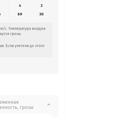
4
2
6
69
30
 м/с. Температура воздуха
нутся грозы.
я. Если улетели до этого
еменная
ачность, грозы