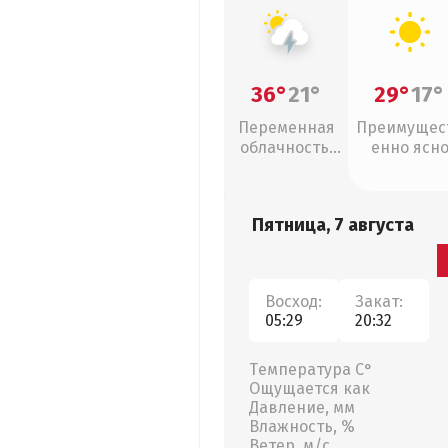
36°
21°
29°
17°
Переменная
Преимущес
облачность,
енно ясн
грозы
Пятница, 7 августа
Восход:
Закат:
05:29
20:32
Температура С°
Ощущается как
Давление, мм
Влажность, %
Ветер, м/с