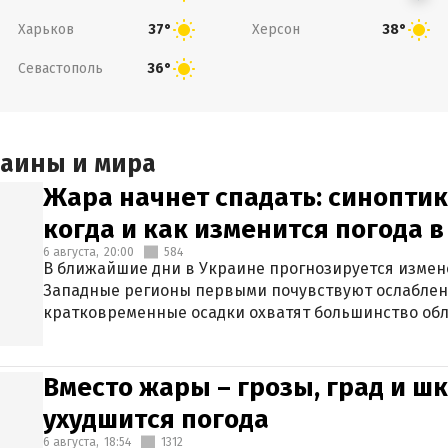
Харьков
Херсон
37°
38°
Севастополь
36°
раины и мира
Жара начнет спадать: синоптик
когда и как изменится погода 
6 августа,
20:00
584
В ближайшие дни в Украине прогнозируется измен
Западные регионы первыми почувствуют ослаблен
кратковременные осадки охватят большинство обл
Вместо жары – грозы, град и шк
ухудшится погода
6 августа,
18:54
1312