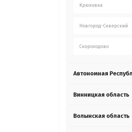
Крюковка
Новгород-Северский
Скороходово
Автономная Респуб
Винницкая
область
Волынская
область