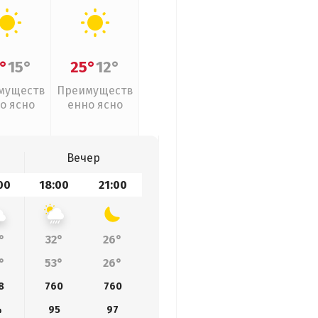
°
15°
25°
12°
муществ
Преимуществ
о ясно
енно ясно
Вечер
00
18:00
21:00
°
32°
26°
°
53°
26°
8
760
760
4
95
97