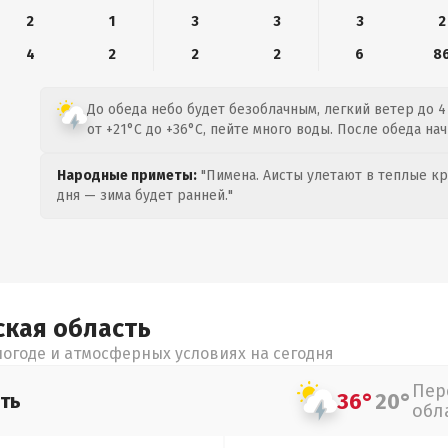
2
1
3
3
3
2
4
2
2
2
6
8
До обеда небо будет безоблачным, легкий ветер до 4
от +21°C до +36°C, пейте много воды. После обеда нач
Народные приметы:
"Пимена. Аисты улетают в теплые кра
дня — зима будет ранней."
ская
область
огоде и атмосферных условиях на сегодня
Пер
36°
20°
ть
обл