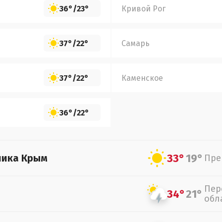
36°
/
23°
Кривой Рог
37°
/
22°
Самарь
37°
/
22°
Каменское
36°
/
22°
33°
19°
лика Крым
Пре
Пер
34°
21°
обл