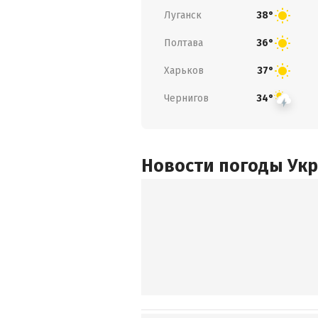
Луганск
38°
Полтава
36°
Харьков
37°
Чернигов
34°
Новости погоды Ук