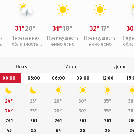
31°
20°
31°
18°
32°
17°
30
ая
Переменная
Преимуществ
Преимуществ
Пере
,
облачность,
енно ясно
енно ясно
обла
грозы
л
Ночь
Утро
День
00:00
03:00
06:00
09:00
12:00
15:
24°
23°
20°
30°
35°
36
24°
23°
20°
30°
35°
36
761
761
761
761
761
75
45
55
64
36
26
2