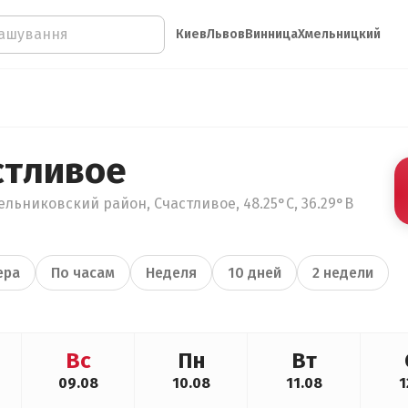
Киев
Львов
Винница
Хмельницкий
стливое
льниковский район, Счастливое, 48.25°С, 36.29°В
ера
По часам
Неделя
10 дней
2 недели
Вс
Пн
Вт
09.08
10.08
11.08
1