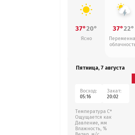
37°
20°
37°
22°
Ясно
Переменн
облачность
грозы
Пятница, 7 августа
Восход:
Закат:
05:16
20:02
Температура С°
Ощущается как
Давление, мм
Влажность, %
Ветер, м/с