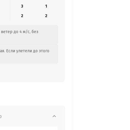
3
1
2
2
ветер до 4 м/с, без
я. Если улетели до этого
о