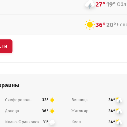
27°
19°
Обл
36°
20°
Ясн
СТИ
краины
Симферополь
Винница
33°
34°
Донецк
Житомир
36°
34°
Ивано-Франковск
Киев
31°
34°