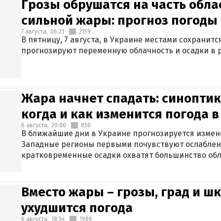
Грозы обрушатся на часть обла
сильной жары: прогноз погоды 
7 августа,
06:21
2159
В пятницу, 7 августа, в Украине местами сохранит
прогнозируют переменную облачность и осадки в р
Жара начнет спадать: синоптик
когда и как изменится погода 
6 августа,
20:00
850
В ближайшие дни в Украине прогнозируется измен
Западные регионы первыми почувствуют ослаблен
кратковременные осадки охватят большинство обл
Вместо жары – грозы, град и шк
ухудшится погода
6 августа,
18:54
1986