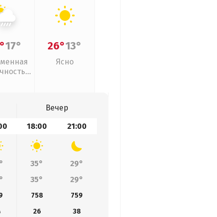
°
17°
26°
13°
менная
Ясно
чность,
ивни
Вечер
00
18:00
21:00
°
35°
29°
°
35°
29°
9
758
759
4
26
38