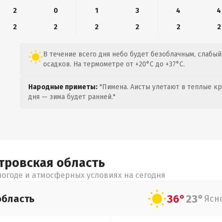
2
0
1
3
4
4
2
2
2
2
2
2
В течение всего дня небо будет безоблачным, слабый 
осадков. На термометре от +20°C до +37°C.
Народные приметы:
"Пимена. Аисты улетают в теплые кра
дня — зима будет ранней."
тровская
область
огоде и атмосферных условиях на сегодня
36°
23°
область
Ясн