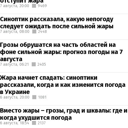
отступит жара
7 августа,
20:00
9469
Синоптик рассказала, какую непогоду
следует ожидать после сильной жары
7 августа,
08:00
2448
Грозы обрушатся на часть областей на
фоне сильной жары: прогноз погоды на 7
августа
7 августа,
06:21
2405
Жара начнет спадать: синоптики
рассказали, когда и как изменится погода
в Украине
6 августа,
20:00
1081
Вместо жары – грозы, град и шквалы: где и
когда ухудшится погода
6 августа,
18:54
2137