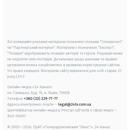
android
apple
smart tv
samsung smart tv
Всі комерційні рекламні матеріали позначені словами "Спецпроєкт"
чи "Партнерський матеріал". Матеріали з позначкою "Експерт",
"Позиція" відображають позицію авторів та героїв. Редакція може
не поділяти їхніх поглядів. Детальніше щодо реклами та правил
цитування можна ознайомитись в правилах користування сайтом.
Усі права захищені.
Матеріали сайту призначені для осіб старше
21
року (21+)
Онлайн-медіа «24 Канал»
пл. Галицька, буд. 15, м. Львів, 79008
Телефон
+380 (32) 229-77-77
Адреса електронної пошти —
legal@24tv.com.ua
Ідентифікатор онлайн-медіа в Реєстрі суб'єктів у сфері медіа —
R40-06057
© 2005—2026,
ПрАТ «Телерадіокомпанія "Люкс"», 24 Канал.