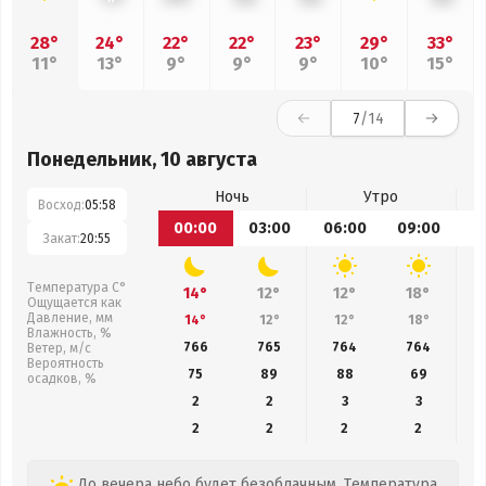
28°
24°
22°
22°
23°
29°
33°
11°
13°
9°
9°
9°
10°
15°
7
/14
Понедельник, 10 августа
Ночь
Утро
Восход:
05:58
00:00
03:00
06:00
09:00
1
Закат:
20:55
Температура С°
14°
12°
12°
18°
Ощущается как
Давление, мм
14°
12°
12°
18°
Влажность, %
766
765
764
764
Ветер, м/с
Вероятность
75
89
88
69
осадков, %
2
2
3
3
2
2
2
2
До вечера небо будет безоблачным. Температура