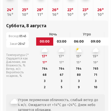
24°
25°
28°
26°
22°
23°
26°
14°
10°
11°
16°
10°
9°
10°
Суббота, 8 августа
Ночь
Утро
Восход:
05:45
00:00
03:00
06:00
09:00
1
Закат:
20:47
Температура С°
17°
17°
15°
19°
Ощущается как
Давление, мм
17°
17°
15°
19°
Влажность, %
764
764
764
765
Ветер, м/с
Вероятность
68
67
80
71
осадков, %
3
3
3
3
2
5
9
10
Утром переменная облачность, слабый ветер до
4 м/с. Ожидается от +14°C до +24°C. Днем небо
затянется облаками.