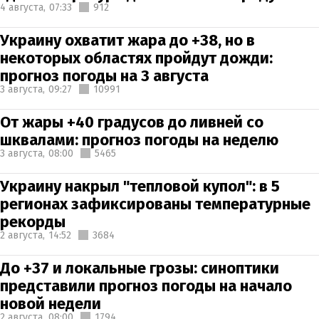
4 августа,
07:33
912
Украину охватит жара до +38, но в
некоторых областях пройдут дожди:
прогноз погоды на 3 августа
3 августа,
09:27
10991
От жары +40 градусов до ливней со
шквалами: прогноз погоды на неделю
3 августа,
08:00
5465
Украину накрыл "тепловой купол": в 5
регионах зафиксированы температурные
рекорды
2 августа,
14:52
3684
До +37 и локальные грозы: синоптики
представили прогноз погоды на начало
новой недели
2 августа,
08:00
1794