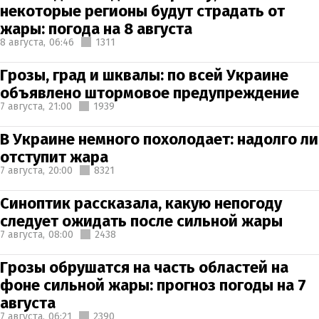
некоторые регионы будут страдать от
жары: погода на 8 августа
8 августа,
06:46
1311
Грозы, град и шквалы: по всей Украине
объявлено штормовое предупреждение
7 августа,
21:00
1939
В Украине немного похолодает: надолго ли
отступит жара
7 августа,
20:00
8321
Синоптик рассказала, какую непогоду
следует ожидать после сильной жары
7 августа,
08:00
2438
Грозы обрушатся на часть областей на
фоне сильной жары: прогноз погоды на 7
августа
7 августа,
06:21
2390