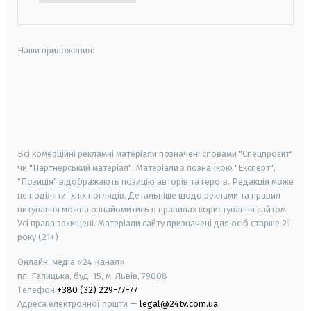
Наши приложения:
android
apple
smart tv
samsung smart tv
Всі комерційні рекламні матеріали позначені словами "Спецпроєкт"
чи "Партнерський матеріал". Матеріали з позначкою "Експерт",
"Позиція" відображають позицію авторів та героїв. Редакція може
не поділяти їхніх поглядів. Детальніше щодо реклами та правил
цитування можна ознайомитись в правилах користування сайтом.
Усі права захищені.
Матеріали сайту призначені для осіб старше
21
року (21+)
Онлайн-медіа «24 Канал»
пл. Галицька, буд. 15, м. Львів, 79008
Телефон
+380 (32) 229-77-77
Адреса електронної пошти —
legal@24tv.com.ua