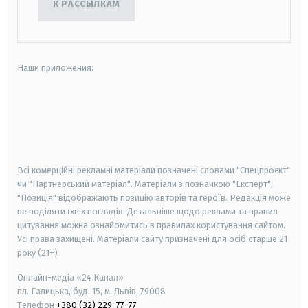
К РАССЫЛКАМ
Наши приложения:
android
apple
smart tv
samsung smart tv
Всі комерційні рекламні матеріали позначені словами "Спецпроєкт"
чи "Партнерський матеріал". Матеріали з позначкою "Експерт",
"Позиція" відображають позицію авторів та героїв. Редакція може
не поділяти їхніх поглядів. Детальніше щодо реклами та правил
цитування можна ознайомитись в правилах користування сайтом.
Усі права захищені.
Матеріали сайту призначені для осіб старше
21
року (21+)
Онлайн-медіа «24 Канал»
пл. Галицька, буд. 15, м. Львів, 79008
Телефон
+380 (32) 229-77-77