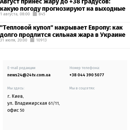
Август принес жару до +38 градусов:
какую погоду прогнозируют на выходные
1 августа,
08:00
845
"Тепловой купол" накрывает Европу: как
долго продлится сильная жара в Украине
31 июля,
20:00
10913
E-mail редакции
Номер телефона:
news24@24tv.com.ua
+38 044 390 5077
Мы здесь:
Мы в соцсетях:
г. Киев
,
ул. Владимирская
61/11,
офис
50