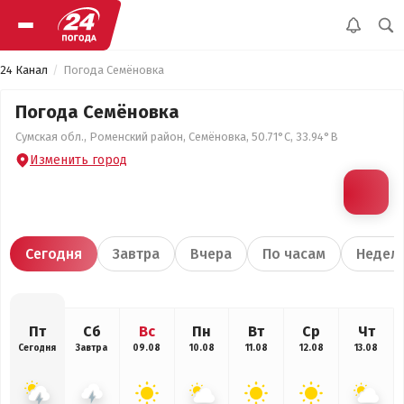
24 Канал
Погода Семёновка
Погода Семёновка
Сумская обл., Роменский район, Семёновка, 50.71°С, 33.94°В
Изменить город
Сегодня
Завтра
Вчера
По часам
Недел
Пт
Сб
Вс
Пн
Вт
Ср
Чт
Сегодня
Завтра
09.08
10.08
11.08
12.08
13.08