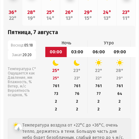
36°
28°
25°
26°
29°
24°
23°
22°
19°
14°
13°
15°
13°
11°
Пятница, 7 августа
Ночь
Утро
Восход:
05:18
00:00
03:00
06:00
09:00
1
Закат:
20:20
Температура С°
25°
23°
22°
28°
Ощущается как
Давление, мм
25°
23°
22°
29°
Влажность, %
761
761
761
761
Ветер, м/с
Вероятность
73
76
77
64
осадков, %
2
2
2
2
2
2
2
2
Температура воздуха от +22°C до +36°C, очень
тепло, держитесь в тени. Большую часть дня
небо будет безоблачным, слабый ветер до 4 м/с.