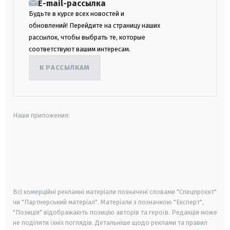
E-mail-рассылка
Будьте в курсе всех новостей и
обновлений! Перейдите на страницу наших
рассылок, чтобы выбрать те, которые
соответствуют вашим интересам.
К РАССЫЛКАМ
Наши приложения:
android
apple
smart tv
samsung smart tv
Всі комерційні рекламні матеріали позначені словами "Спецпроєкт"
чи "Партнерський матеріал". Матеріали з позначкою "Експерт",
"Позиція" відображають позицію авторів та героїв. Редакція може
не поділяти їхніх поглядів. Детальніше щодо реклами та правил