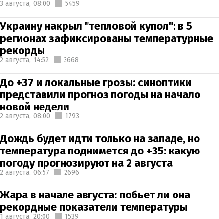
3 августа,
08:00
5459
Украину накрыл "тепловой купол": в 5
регионах зафиксированы температурные
рекорды
2 августа,
14:52
3668
До +37 и локальные грозы: синоптики
представили прогноз погоды на начало
новой недели
2 августа,
08:00
1793
Дождь будет идти только на западе, но
температура поднимется до +35: какую
погоду прогнозируют на 2 августа
2 августа,
06:57
2696
Жара в начале августа: побьет ли она
рекордные показатели температуры
1 августа,
20:00
1539