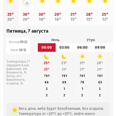
35°
36°
30°
29°
31°
28°
25°
20°
20°
18°
16°
15°
15°
12°
Пятница, 7 августа
Ночь
Утро
Восход:
05:22
00:00
03:00
06:00
09:00
1
Закат:
20:12
Температура С°
25°
23°
21°
28°
Ощущается как
Давление, мм
25°
23°
21°
29°
Влажность, %
761
761
761
761
Ветер, м/с
Вероятность
66
69
78
63
осадков, %
2
1
1
2
2
2
2
2
Весь день небо будет безоблачным, без осадков.
Температура от +20°C до +35°C, пейте много