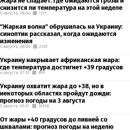
Жара не спадает: где ожидаются грозы и
снизится ли температура на этой неделе
5 августа,
08:00
1311
"Жаркая волна" обрушилась на Украину:
синоптик рассказал, когда ожидаются
изменения
4 августа,
08:00
2339
Украину накрывает африканская жара:
где температура достигнет +39 градусов
4 августа,
07:33
909
Украину охватит жара до +38, но в
некоторых областях пройдут дожди:
прогноз погоды на 3 августа
3 августа,
09:27
10938
От жары +40 градусов до ливней со
шквалами: прогноз погоды на неделю