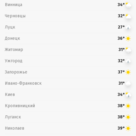
Винница
34°
Черновцы
32°
Луцк
27°
Донецк
36°
Житомир
31°
Ужгород
32°
Запорожье
37°
Ивано-Франковск
31°
Киев
34°
Кропивницкий
38°
Луганск
38°
Николаев
39°