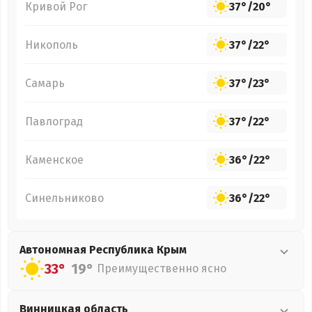
Кривой Рог
37°
/
20°
Никополь
37°
/
22°
Самарь
37°
/
23°
Павлоград
37°
/
22°
Каменское
36°
/
22°
Синельниково
36°
/
22°
Автономная Республика Крым
33°
19°
Преимущественно ясно
Винницкая
область