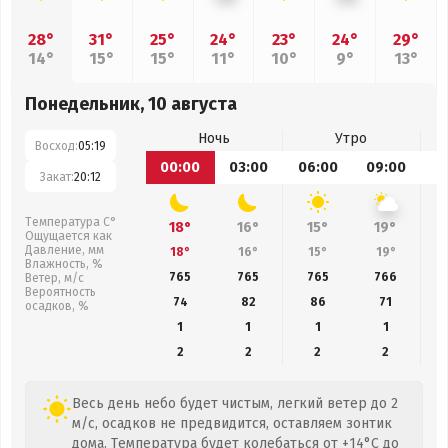
28°
31°
25°
24°
23°
24°
29°
14°
15°
15°
11°
10°
9°
13°
Понедельник, 10 августа
Ночь
Утро
Восход:
05:19
00:00
03:00
06:00
09:00
1
Закат:
20:12
Температура С°
18°
16°
15°
19°
Ощущается как
Давление, мм
18°
16°
15°
19°
Влажность, %
765
765
765
766
Ветер, м/с
Вероятность
74
82
86
71
осадков, %
1
1
1
1
2
2
2
2
Весь день небо будет чистым, легкий ветер до 2
м/с, осадков не предвидится, оставляем зонтик
дома. Температура будет колебаться от +14°C до