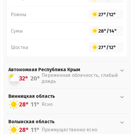
Ромны
27°
/
12°
Сумы
28°
/
14°
Шостка
27°
/
12°
Автономная Республика Крым
Переменная облачность, слабый
32°
20°
дождь
Винницкая
область
28°
11°
Ясно
Волынская
область
28°
11°
Преимущественно ясно