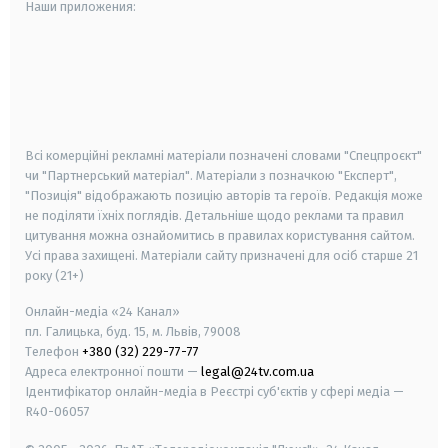
Наши приложения:
android
apple
smart tv
samsung smart tv
Всі комерційні рекламні матеріали позначені словами "Спецпроєкт"
чи "Партнерський матеріал". Матеріали з позначкою "Експерт",
"Позиція" відображають позицію авторів та героїв. Редакція може
не поділяти їхніх поглядів. Детальніше щодо реклами та правил
цитування можна ознайомитись в правилах користування сайтом.
Усі права захищені.
Матеріали сайту призначені для осіб старше
21
року (21+)
Онлайн-медіа «24 Канал»
пл. Галицька, буд. 15, м. Львів, 79008
Телефон
+380 (32) 229-77-77
Адреса електронної пошти —
legal@24tv.com.ua
Ідентифікатор онлайн-медіа в Реєстрі суб'єктів у сфері медіа —
R40-06057