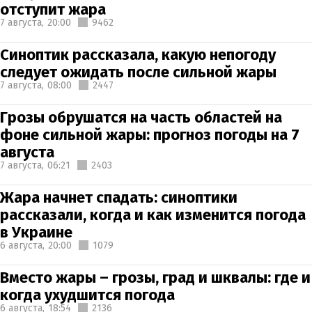
отступит жара
7 августа,
20:00
9462
Синоптик рассказала, какую непогоду
следует ожидать после сильной жары
7 августа,
08:00
2447
Грозы обрушатся на часть областей на
фоне сильной жары: прогноз погоды на 7
августа
7 августа,
06:21
2403
Жара начнет спадать: синоптики
рассказали, когда и как изменится погода
в Украине
6 августа,
20:00
1079
Вместо жары – грозы, град и шквалы: где и
когда ухудшится погода
6 августа,
18:54
2136