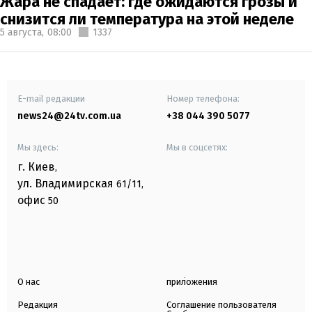
Жара не спадает: где ожидаются грозы и
снизится ли температура на этой неделе
5 августа,
08:00
1337
E-mail редакции
Номер телефона:
news24@24tv.com.ua
+38 044 390 5077
Мы здесь:
Мы в соцсетях:
г. Киев
,
ул. Владимирская
61/11,
офис
50
О нас
приложения
Редакция
Соглашение пользователя