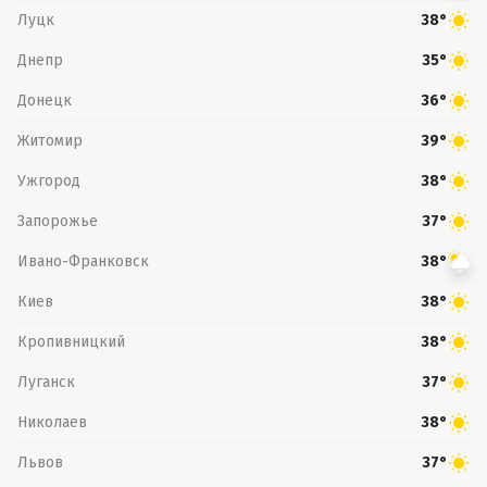
Луцк
38°
Днепр
35°
Донецк
36°
Житомир
39°
Ужгород
38°
Запорожье
37°
Ивано-Франковск
38°
Киев
38°
Кропивницкий
38°
Луганск
37°
Николаев
38°
Львов
37°