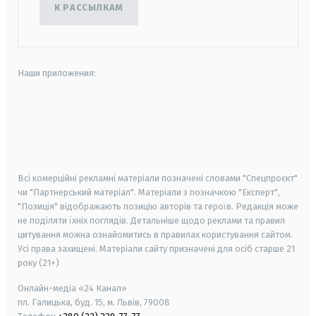
К РАССЫЛКАМ
Наши приложения:
android
apple
smart tv
samsung smart tv
Всі комерційні рекламні матеріали позначені словами "Спецпроєкт"
чи "Партнерський матеріал". Матеріали з позначкою "Експерт",
"Позиція" відображають позицію авторів та героїв. Редакція може
не поділяти їхніх поглядів. Детальніше щодо реклами та правил
цитування можна ознайомитись в правилах користування сайтом.
Усі права захищені.
Матеріали сайту призначені для осіб старше
21
року (21+)
Онлайн-медіа «24 Канал»
пл. Галицька, буд. 15, м. Львів, 79008