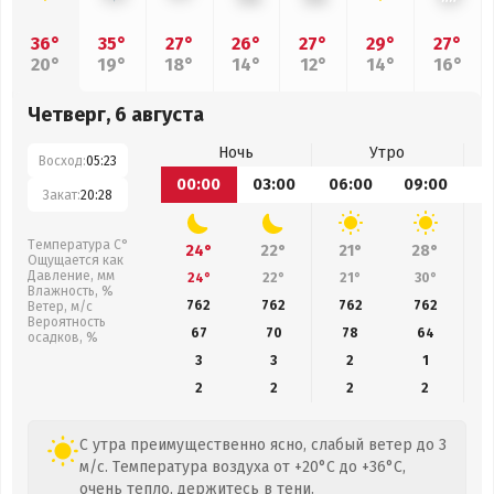
36°
35°
27°
26°
27°
29°
27°
20°
19°
18°
14°
12°
14°
16°
Четверг, 6 августа
Ночь
Утро
Восход:
05:23
00:00
03:00
06:00
09:00
1
Закат:
20:28
Температура С°
24°
22°
21°
28°
Ощущается как
Давление, мм
24°
22°
21°
30°
Влажность, %
762
762
762
762
Ветер, м/с
Вероятность
67
70
78
64
осадков, %
3
3
2
1
2
2
2
2
С утра преимущественно ясно, слабый ветер до 3
м/с. Температура воздуха от +20°C до +36°C,
очень тепло, держитесь в тени.