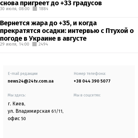
снова пригреет до +33 градусов
30 июля,
08:00
1884
Вернется жара до +35, и когда
прекратятся осадки: интервью с Птухой о
погоде в Украине в августе
29 июля,
14:00
2494
E-mail редакции
Номер телефона:
news24@24tv.com.ua
+38 044 390 5077
Мы здесь:
Мы в соцсетях:
г. Киев
,
ул. Владимирская
61/11,
офис
50