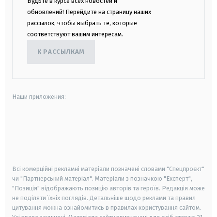
Будьте в курсе всех новостей и
обновлений! Перейдите на страницу наших
рассылок, чтобы выбрать те, которые
соответствуют вашим интересам.
К РАССЫЛКАМ
Наши приложения:
android
apple
smart tv
samsung smart tv
Всі комерційні рекламні матеріали позначені словами "Спецпроєкт"
чи "Партнерський матеріал". Матеріали з позначкою "Експерт",
"Позиція" відображають позицію авторів та героїв. Редакція може
не поділяти їхніх поглядів. Детальніше щодо реклами та правил
цитування можна ознайомитись в правилах користування сайтом.