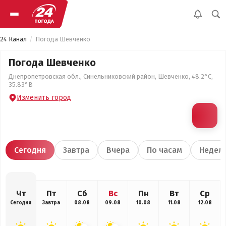
24 Канал
Погода Шевченко
Погода Шевченко
Днепропетровская обл., Синельниковский район, Шевченко, 48.2°С,
35.83°В
Изменить город
Сегодня
Завтра
Вчера
По часам
Недел
Чт
Пт
Сб
Вс
Пн
Вт
Ср
Сегодня
Завтра
08.08
09.08
10.08
11.08
12.08