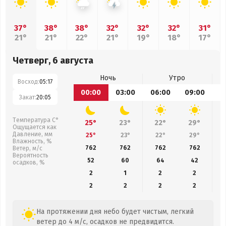
37°
38°
38°
32°
32°
32°
31°
21°
21°
22°
21°
19°
18°
17°
Четверг, 6 августа
Ночь
Утро
Восход:
05:17
00:00
03:00
06:00
09:00
1
Закат:
20:05
Температура С°
25°
23°
22°
29°
Ощущается как
Давление, мм
25°
23°
22°
29°
Влажность, %
762
762
762
762
Ветер, м/с
Вероятность
52
60
64
42
осадков, %
2
1
2
2
2
2
2
2
На протяжении дня небо будет чистым, легкий
ветер до 4 м/с, осадков не предвидится.