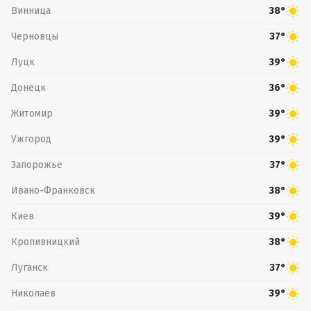
Винница
38°
Черновцы
37°
Луцк
39°
Донецк
36°
Житомир
39°
Ужгород
39°
Запорожье
37°
Ивано-Франковск
38°
Киев
39°
Кропивницкий
38°
Луганск
37°
Николаев
39°