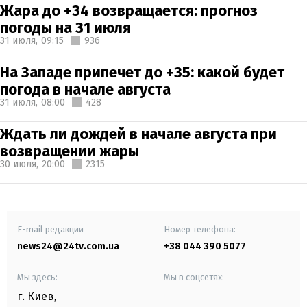
Жара до +34 возвращается: прогноз
погоды на 31 июля
31 июля,
09:15
936
На Западе припечет до +35: какой будет
погода в начале августа
31 июля,
08:00
428
Ждать ли дождей в начале августа при
возвращении жары
30 июля,
20:00
2315
E-mail редакции
Номер телефона:
news24@24tv.com.ua
+38 044 390 5077
Мы здесь:
Мы в соцсетях:
г. Киев
,