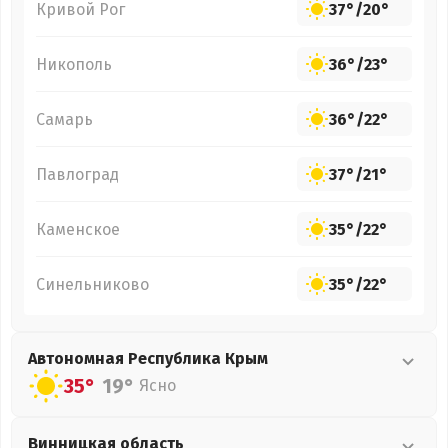
Кривой Рог
37°
/
20°
Никополь
36°
/
23°
Самарь
36°
/
22°
Павлоград
37°
/
21°
Каменское
35°
/
22°
Синельниково
35°
/
22°
Автономная Республика Крым
35°
19°
Ясно
Винницкая
область