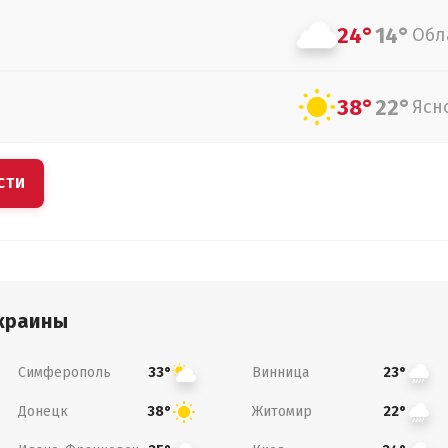
24°
14°
Обл
38°
22°
Ясн
СТИ
краины
Симферополь
Винница
33°
23°
Донецк
Житомир
38°
22°