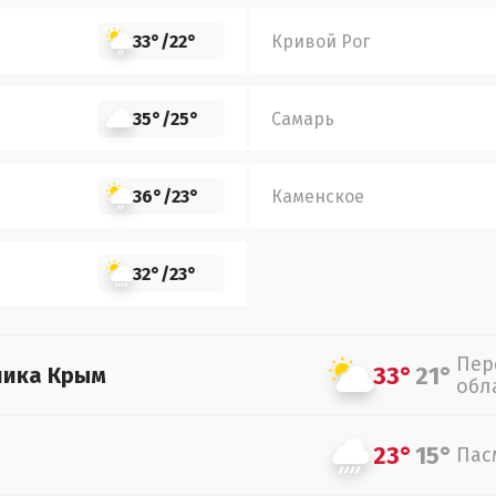
33°
/
22°
Кривой Рог
35°
/
25°
Самарь
36°
/
23°
Каменское
32°
/
23°
Пер
33°
21°
лика Крым
обл
23°
15°
Пас