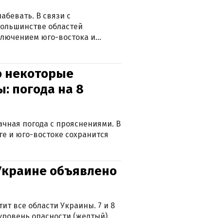
абевать. В связи с
большинстве областей
ключением юго-востока и
о некоторые
: погода на 8
лачная погода с прояснениями. В
ге и юго-востоке сохранится
 Украине объявлено
ит все области Украины. 7 и 8
 уровень опасности (желтый).