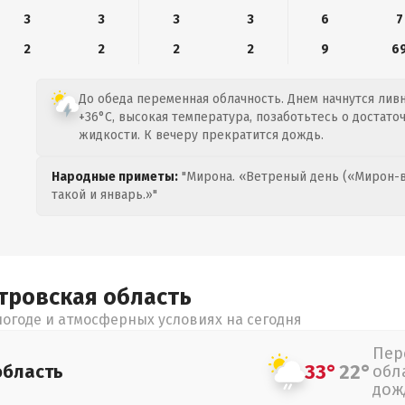
3
3
3
3
6
7
2
2
2
2
9
6
До обеда переменная облачность. Днем начнутся ливн
+36°C, высокая температура, позаботьтесь о достат
жидкости. К вечеру прекратится дождь.
Народные приметы:
"Мирона. «Ветреный день («Мирон-в
такой и январь.»"
тровская
область
огоде и атмосферных условиях на сегодня
Пер
33°
22°
область
обл
дож