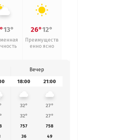
°
13°
26°
12°
менная
Преимуществ
ачность
енно ясно
Вечер
00
18:00
21:00
°
32°
27°
°
32°
27°
8
757
758
3
36
49