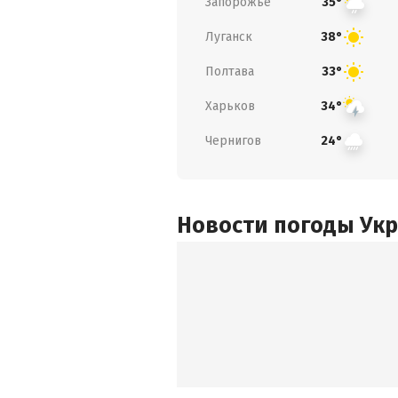
Запорожье
35°
Луганск
38°
Полтава
33°
Харьков
34°
Чернигов
24°
Новости погоды Ук