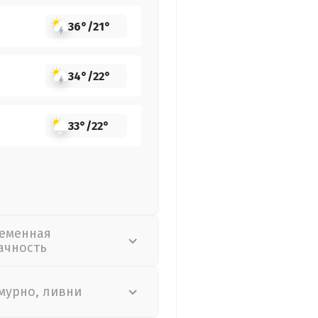
36°
/
21°
34°
/
22°
33°
/
22°
еменная
ачность
мурно, ливни