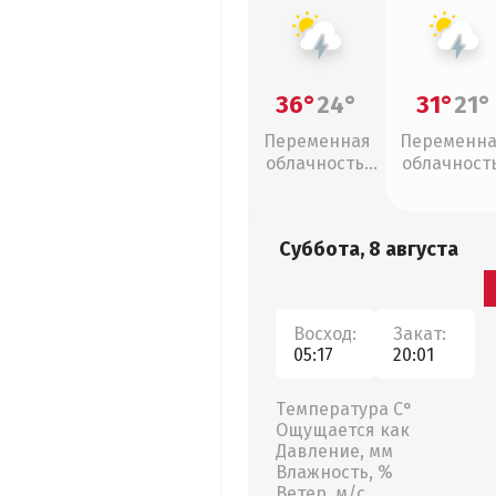
36°
24°
31°
21°
Переменная
Переменн
облачность,
облачность
грозы
грозы
Суббота, 8 августа
Восход:
Закат:
05:17
20:01
Температура С°
Ощущается как
Давление, мм
Влажность, %
Ветер, м/с