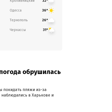
Кропивницкий
32°
Одесса
36°
Тернополь
26°
Черкассы
31°
епогода обрушилась
ны покидать пляжи из-за
 наблюдались в Харькове и