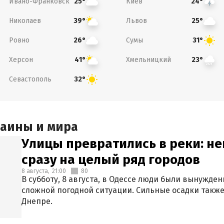
Ивано-Франковск
Киев
25°
24°
Николаев
Львов
39°
25°
Ровно
Сумы
26°
31°
Херсон
Хмельницкий
41°
23°
Севастополь
32°
раины и мира
Улицы превратились в реки: н
сразу на целый ряд городов
8 августа,
21:00
80
В субботу, 8 августа, в Одессе люди были вынужде
сложной погодной ситуации. Сильные осадки также
Днепре.