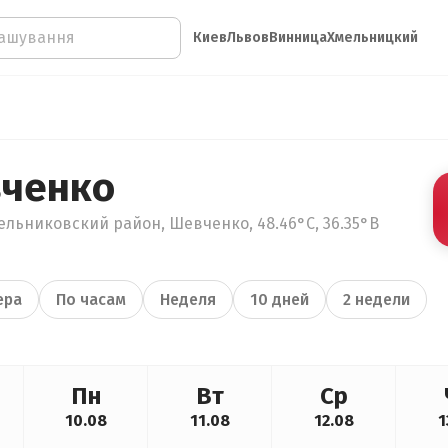
Киев
Львов
Винница
Хмельницкий
вченко
ельниковский район, Шевченко, 48.46°С, 36.35°В
ера
По часам
Неделя
10 дней
2 недели
Пн
Вт
Ср
10.08
11.08
12.08
1