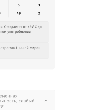
5
3
9
49
2
и. Ожидается от +24°C до
очном употреблении
етрогон»). Какой Мирон —
еменная
ачность, слабый
дь