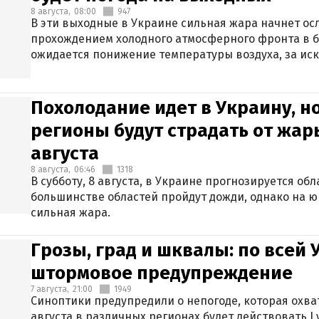
8 августа,
08:00
947
В эти выходные в Украине сильная жара начнет осл
прохождением холодного атмосферного фронта в 
ожидается понижение температуры воздуха, за ис
Крыма.
Похолодание идет в Украину, н
регионы будут страдать от жары
августа
8 августа,
06:46
1318
В субботу, 8 августа, в Украине прогнозируется об
большинстве областей пройдут дожди, однако на ю
сильная жара.
Грозы, град и шквалы: по всей
штормовое предупреждение
7 августа,
21:00
1949
Синоптики предупредили о непогоде, которая охват
августа в различных регионах будет действовать I