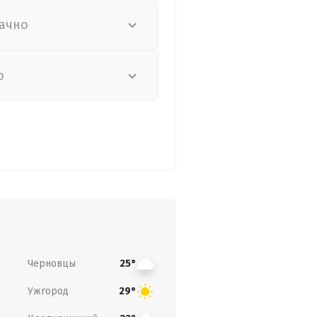
ачно
о
Черновцы
25°
Ужгород
29°