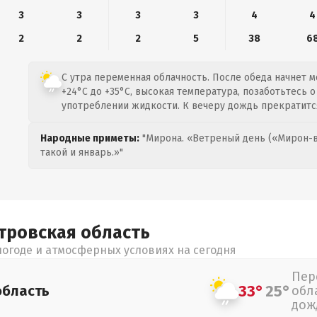
3
3
3
3
4
4
2
2
2
5
38
6
С утра переменная облачность. После обеда начнет 
+24°C до +35°C, высокая температура, позаботьтесь 
употреблении жидкости. К вечеру дождь прекратитс
Народные приметы:
"Мирона. «Ветреный день («Мирон-в
такой и январь.»"
тровская
область
огоде и атмосферных условиях на сегодня
Пер
33°
25°
область
обл
дож