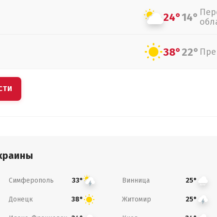
Пер
24°
14°
обл
38°
22°
Пре
СТИ
краины
Симферополь
Винница
33°
25°
Донецк
Житомир
38°
25°