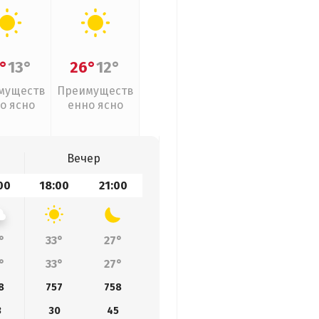
°
13°
26°
12°
муществ
Преимуществ
о ясно
енно ясно
Вечер
00
18:00
21:00
°
33°
27°
°
33°
27°
8
757
758
3
30
45