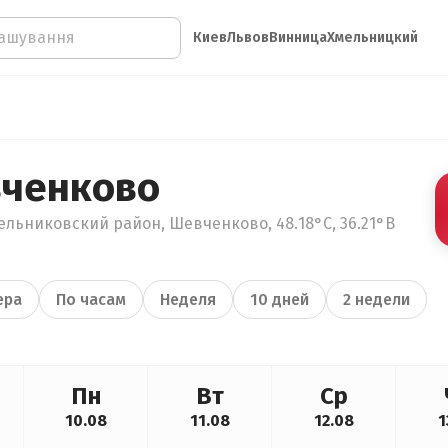
Киев
Львов
Винница
Хмельницкий
вченково
ельниковский район, Шевченково, 48.18°С, 36.21°В
ера
По часам
Неделя
10 дней
2 недели
Пн
Вт
Ср
10.08
11.08
12.08
1