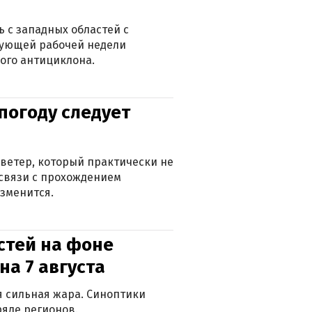
 с западных областей с
дующей рабочей недели
ого антициклона.
погоду следует
ветер, который практически не
в связи с прохождением
зменится.
стей на фоне
на 7 августа
ся сильная жара. Синоптики
яде регионов.