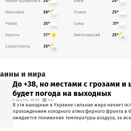
Ивано-Франковск
Киев
24°
24°
Николаев
Львов
38°
25°
Ровно
Сумы
25°
31°
Херсон
Хмельницкий
37°
25°
Севастополь
35°
раины и мира
До +38, но местами с грозами и
будет погода на выходных
8 августа,
08:00
647
В эти выходные в Украине сильная жара начнет осл
прохождением холодного атмосферного фронта в 
ожидается понижение температуры воздуха, за ис
Крыма.