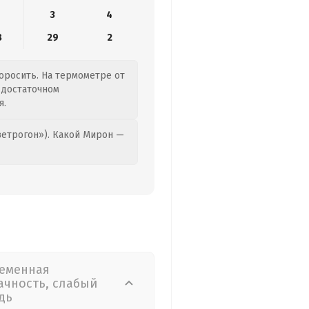
3
4
8
29
2
моросить. На термометре от
о достаточном
я.
етрогон»). Какой Мирон —
еменная
ачность, слабый
дь