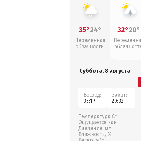
35°
24°
32°
20°
Переменная
Переменн
облачность,
облачность
слабый дождь
грозы
Суббота, 8 августа
Восход:
Закат:
05:19
20:02
Температура С°
Ощущается как
Давление, мм
Влажность, %
Ветер, м/с