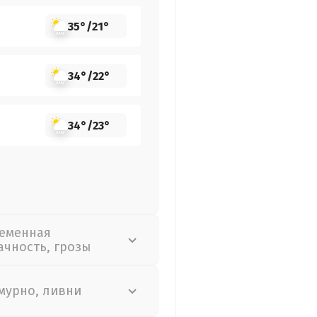
35°
/
21°
34°
/
22°
34°
/
23°
еменная
ачность, грозы
мурно, ливни