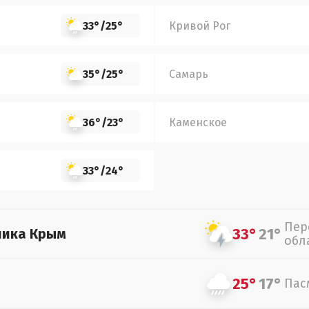
33°
/
25°
Кривой Рог
35°
/
25°
Самарь
36°
/
23°
Каменское
33°
/
24°
Пер
33°
21°
лика Крым
обл
25°
17°
Пас