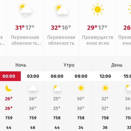
31°
17°
32°
16°
29°
17°
26
ая
Переменная
Переменная
Преимуществ
Преи
,
облачность,
облачность
енно ясно
енн
слабый дождь
Ночь
Утро
День
00:00
03:00
06:00
09:00
12:00
15:
26°
26°
25°
30°
32°
34
26°
26°
25°
30°
32°
34
759
759
758
758
758
75
44
46
44
34
36
3