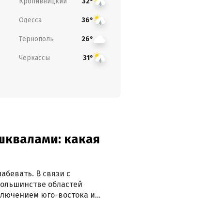
Кропивницкий
32°
Одесса
36°
Тернополь
26°
Черкассы
31°
 шквалами: какая
абевать. В связи с
большинстве областей
ключением юго-востока и