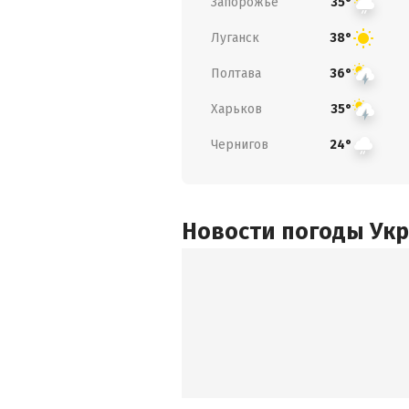
Запорожье
35°
Луганск
38°
Полтава
36°
Харьков
35°
Чернигов
24°
Новости погоды Ук