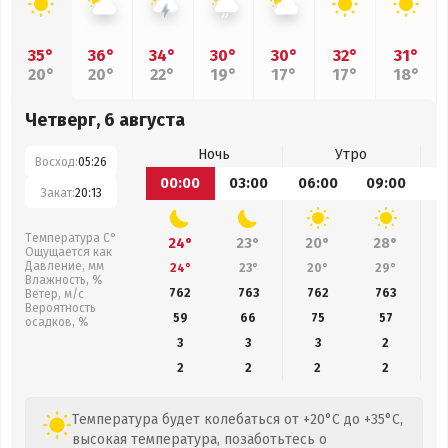
35°
36°
34°
30°
30°
32°
31°
20°
20°
22°
19°
17°
17°
18°
Четверг, 6 августа
Ночь
Утро
Восход:
05:26
00:00
03:00
06:00
09:00
1
Закат:
20:13
Температура С°
24°
23°
20°
28°
Ощущается как
Давление, мм
24°
23°
20°
29°
Влажность, %
762
763
762
763
Ветер, м/с
Вероятность
59
66
75
57
осадков, %
3
3
3
2
2
2
2
2
Температура будет колебаться от +20°C до +35°C,
высокая температура, позаботьтесь о