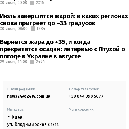
30 июля,
20:00
2315
Июль завершится жарой: в каких регионах
снова пригреет до +33 градусов
30 июля,
08:00
1884
Вернется жара до +35, и когда
прекратятся осадки: интервью с Птухой о
погоде в Украине в августе
29 июля,
14:00
2494
E-mail редакции
Номер телефона:
news24@24tv.com.ua
+38 044 390 5077
Мы здесь:
Мы в соцсетях:
г. Киев
,
ул. Владимирская
61/11,