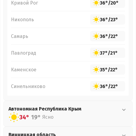
Кривой Рог
36°
/
20°
Никополь
36°
/
23°
Самарь
36°
/
22°
Павлоград
37°
/
21°
Каменское
35°
/
22°
Синельниково
36°
/
22°
Автономная Республика Крым
34°
19°
Ясно
Винницкая
область