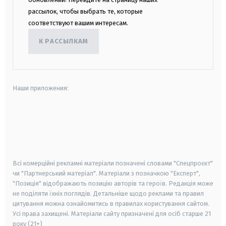
рассылок, чтобы выбрать те, которые
соответствуют вашим интересам.
К РАССЫЛКАМ
Наши приложения:
android
apple
smart tv
samsung smart tv
Всі комерційні рекламні матеріали позначені словами "Спецпроєкт"
чи "Партнерський матеріал". Матеріали з позначкою "Експерт",
"Позиція" відображають позицію авторів та героїв. Редакція може
не поділяти їхніх поглядів. Детальніше щодо реклами та правил
цитування можна ознайомитись в правилах користування сайтом.
Усі права захищені.
Матеріали сайту призначені для осіб старше
21
року (21+)