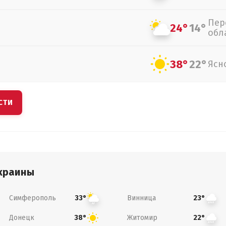
Пер
24°
14°
обл
38°
22°
Ясн
СТИ
краины
Симферополь
Винница
33°
23°
Донецк
Житомир
38°
22°