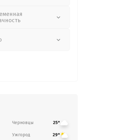
еменная
ачность
о
Черновцы
25°
Ужгород
29°