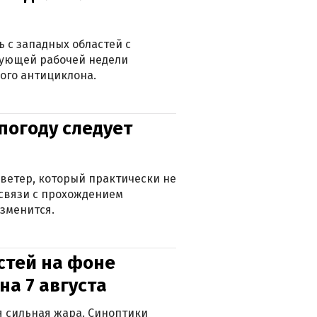
 с западных областей с
дующей рабочей недели
ого антициклона.
погоду следует
ветер, который практически не
в связи с прохождением
зменится.
стей на фоне
на 7 августа
ся сильная жара. Синоптики