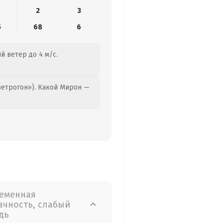
2
3
5
68
6
й ветер до 4 м/с.
етрогон»). Какой Мирон —
еменная
ачность, слабый
дь