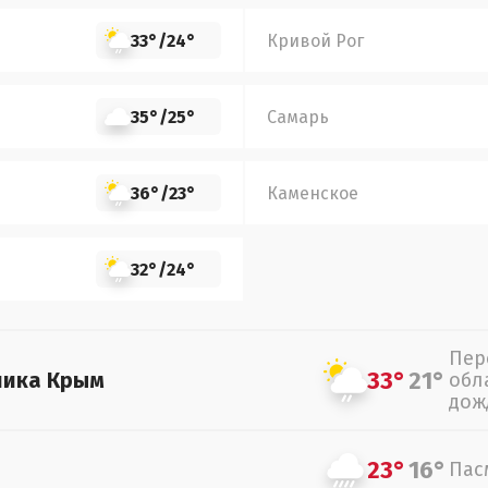
33°
/
24°
Кривой Рог
35°
/
25°
Самарь
36°
/
23°
Каменское
32°
/
24°
Пер
33°
21°
лика Крым
обл
дож
23°
16°
Пас