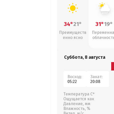
34°
21°
31°
19°
Преимуществ
Переменн
енно ясно
облачность
ливни
Суббота, 8 августа
Восход:
Закат:
05:22
20:08
Температура С°
Ощущается как
Давление, мм
Влажность, %
Ветер, м/с