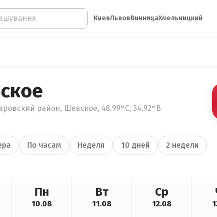
Киев
Львов
Винница
Хмельницкий
ское
аровский район, Шевское, 48.99°С, 34.92°В
ера
По часам
Неделя
10 дней
2 недели
Пн
Вт
Ср
10.08
11.08
12.08
1