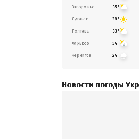
Запорожье
35°
Луганск
38°
Полтава
33°
Харьков
34°
Чернигов
24°
Новости погоды Ук