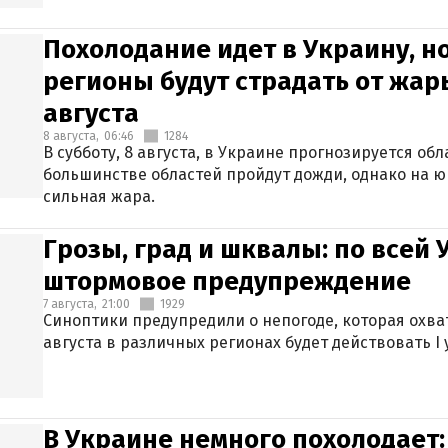
Похолодание идет в Украину, н
регионы будут страдать от жары
августа
8 августа,
06:46
1284
В субботу, 8 августа, в Украине прогнозируется об
большинстве областей пройдут дожди, однако на ю
сильная жара.
Грозы, град и шквалы: по всей
штормовое предупреждение
7 августа,
21:00
1929
Синоптики предупредили о непогоде, которая охват
августа в различных регионах будет действовать I
В Украине немного похолодает: