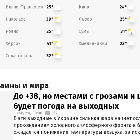
Ивано-Франковск
Киев
25°
24°
Николаев
Львов
39°
25°
Ровно
Сумы
25°
31°
Херсон
Хмельницкий
41°
23°
Севастополь
32°
раины и мира
До +38, но местами с грозами и
будет погода на выходных
8 августа,
08:00
852
В эти выходные в Украине сильная жара начнет осл
прохождением холодного атмосферного фронта в 
ожидается понижение температуры воздуха, за ис
Крыма.