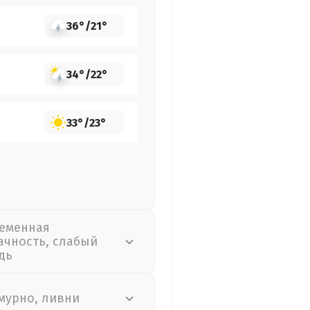
36°
/
21°
34°
/
22°
33°
/
23°
еменная
ачность, слабый
дь
мурно, ливни