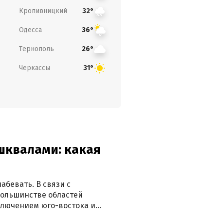
Кропивницкий
32°
Одесса
36°
Тернополь
26°
Черкассы
31°
 шквалами: какая
абевать. В связи с
большинстве областей
ключением юго-востока и