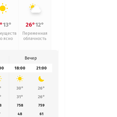
°
13°
26°
12°
муществ
Переменная
о ясно
облачность
Вечер
00
18:00
21:00
°
30°
26°
°
31°
26°
8
758
759
7
48
61