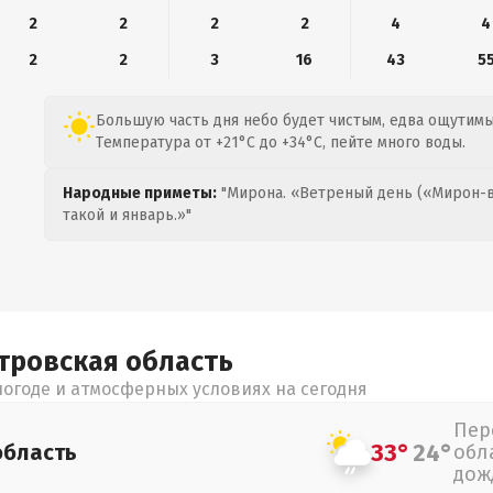
2
2
2
2
4
4
2
2
3
16
43
5
Большую часть дня небо будет чистым, едва ощутимы
Температура от +21°C до +34°C, пейте много воды.
Народные приметы:
"Мирона. «Ветреный день («Мирон-в
такой и январь.»"
тровская
область
огоде и атмосферных условиях на сегодня
Пер
33°
24°
область
обл
дож