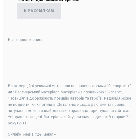
К РАССЫЛКАМ
Наши приложения:
android
apple
smart tv
samsung smart tv
Всі комерційні рекламні матеріали позначені словами "Спецпроєкт"
чи "Партнерський матеріал". Матеріали з позначкою "Експерт",
"Позиція" відображають позицію авторів та героїв. Редакція може
не поділяти їхніх поглядів. Детальніше щодо реклами та правил
цитування можна ознайомитись в правилах користування сайтом.
Усі права захищені.
Матеріали сайту призначені для осіб старше
21
року (21+)
Онлайн-медіа «24 Канал»