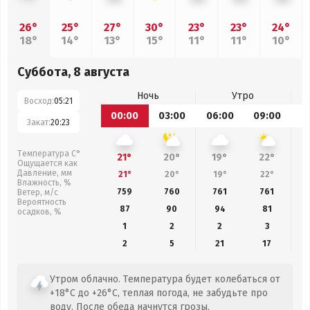
26°
25°
27°
30°
23°
23°
24°
18°
14°
13°
15°
11°
11°
10°
Суббота, 8 августа
Ночь
Утро
Восход:
05:21
00:00
03:00
06:00
09:00
1
Закат:
20:23
Температура С°
21°
20°
19°
22°
Ощущается как
Давление, мм
21°
20°
19°
22°
Влажность, %
759
760
761
761
Ветер, м/с
Вероятность
87
90
94
81
осадков, %
1
2
2
3
2
5
21
17
Утром облачно. Температура будет колебаться от
+18°C до +26°C, теплая погода, не забудьте про
воду. После обеда начнутся грозы.