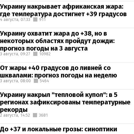
Украину накрывает африканская жара:
где температура достигнет +39 градусов
4 августа,
07:33
911
Украину охватит жара до +38, но в
некоторых областях пройдут дожди:
прогноз погоды на 3 августа
3 августа,
09:27
10982
От жары +40 градусов до ливней со
шквалами: прогноз погоды на неделю
3 августа,
08:00
5464
Украину накрыл "тепловой купол": в 5
регионах зафиксированы температурные
рекорды
2 августа,
14:52
3681
До +37 и локальные грозы: синоптики