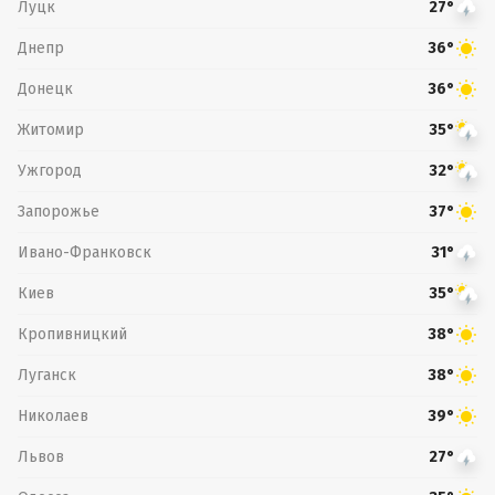
Луцк
27°
Днепр
36°
Донецк
36°
Житомир
35°
Ужгород
32°
Запорожье
37°
Ивано-Франковск
31°
Киев
35°
Кропивницкий
38°
Луганск
38°
Николаев
39°
Львов
27°