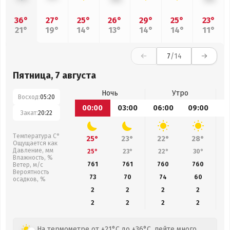
36°
27°
25°
26°
29°
25°
23°
21°
19°
14°
13°
14°
14°
11°
7
/14
Пятница, 7 августа
Ночь
Утро
Восход:
05:20
00:00
03:00
06:00
09:00
1
Закат:
20:22
Температура С°
25°
23°
22°
28°
Ощущается как
Давление, мм
25°
23°
22°
30°
Влажность, %
761
761
760
760
Ветер, м/с
Вероятность
73
70
74
60
осадков, %
2
2
2
2
2
2
2
2
На термометре от +21°C до +36°C, пейте много