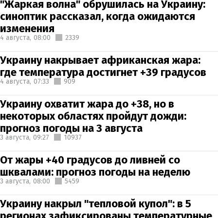
"Жаркая волна" обрушилась на Украину:
синоптик рассказал, когда ожидаются
изменения
4 августа,
08:00
2339
Украину накрывает африканская жара:
где температура достигнет +39 градусов
4 августа,
07:33
909
Украину охватит жара до +38, но в
некоторых областях пройдут дожди:
прогноз погоды на 3 августа
3 августа,
09:27
10937
От жары +40 градусов до ливней со
шквалами: прогноз погоды на неделю
3 августа,
08:00
5459
Украину накрыл "тепловой купол": в 5
регионах зафиксированы температурные