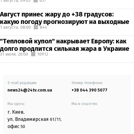
1 августа,
09:05
657
Август принес жару до +38 градусов:
какую погоду прогнозируют на выходные
1 августа,
08:00
844
"Тепловой купол" накрывает Европу: как
долго продлится сильная жара в Украине
31 июля,
20:00
10912
E-mail редакции
Номер телефона:
news24@24tv.com.ua
+38 044 390 5077
Мы здесь:
Мы в соцсетях:
г. Киев
,
ул. Владимирская
61/11,
офис
50