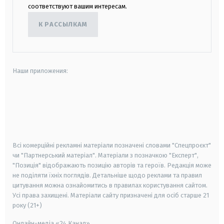
соответствуют вашим интересам.
К РАССЫЛКАМ
Наши приложения:
android
apple
smart tv
samsung smart tv
Всі комерційні рекламні матеріали позначені словами "Спецпроєкт"
чи "Партнерський матеріал". Матеріали з позначкою "Експерт",
"Позиція" відображають позицію авторів та героїв. Редакція може
не поділяти їхніх поглядів. Детальніше щодо реклами та правил
цитування можна ознайомитись в правилах користування сайтом.
Усі права захищені.
Матеріали сайту призначені для осіб старше
21
року (21+)
Онлайн-медіа «24 Канал»