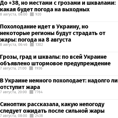
До +38, но местами с грозами и шквалами:
какая будет погода на выходных
8 августа,
08:00
920
Похолодание идет в Украину, но
некоторые регионы будут страдать от
жары: погода на 8 августа
8 августа,
06:46
1302
Грозы, град и шквалы: по всей Украине
объявлено штормовое предупреждение
7 августа,
21:00
1936
В Украине немного похолодает: надолго ли
отступит жара
7 августа,
20:00
7764
Синоптик рассказала, какую непогоду
следует ожидать после сильной жары
7 августа,
08:00
2438