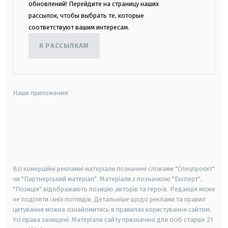
обновлений! Перейдите на страницу наших
рассылок, чтобы выбрать те, которые
соответствуют вашим интересам.
К РАССЫЛКАМ
Наши приложения:
android
apple
smart tv
samsung smart tv
Всі комерційні рекламні матеріали позначені словами "Спецпроєкт"
чи "Партнерський матеріал". Матеріали з позначкою "Експерт",
"Позиція" відображають позицію авторів та героїв. Редакція може
не поділяти їхніх поглядів. Детальніше щодо реклами та правил
цитування можна ознайомитись в правилах користування сайтом.
Усі права захищені.
Матеріали сайту призначені для осіб старше
21