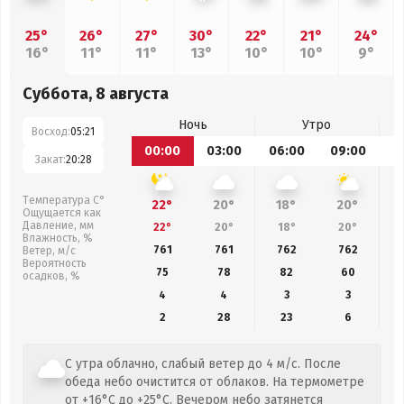
25°
26°
27°
30°
22°
21°
24°
16°
11°
11°
13°
10°
10°
9°
Суббота, 8 августа
Ночь
Утро
Восход:
05:21
00:00
03:00
06:00
09:00
1
Закат:
20:28
Температура С°
22°
20°
18°
20°
Ощущается как
Давление, мм
22°
20°
18°
20°
Влажность, %
761
761
762
762
Ветер, м/с
Вероятность
75
78
82
60
осадков, %
4
4
3
3
2
28
23
6
С утра облачно, слабый ветер до 4 м/с. После
обеда небо очистится от облаков. На термометре
от +16°C до +25°C. Вечером небо затянется