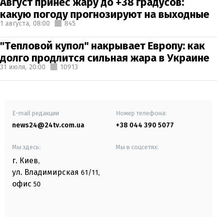
Август принес жару до +38 градусов:
какую погоду прогнозируют на выходные
1 августа,
08:00
845
"Тепловой купол" накрывает Европу: как
долго продлится сильная жара в Украине
31 июля,
20:00
10913
E-mail редакции
Номер телефона:
news24@24tv.com.ua
+38 044 390 5077
Мы здесь:
Мы в соцсетях:
г. Киев
,
ул. Владимирская
61/11,
офис
50