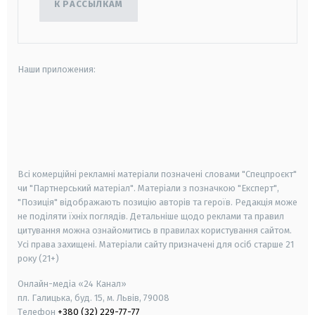
К РАССЫЛКАМ
Наши приложения:
android
apple
smart tv
samsung smart tv
Всі комерційні рекламні матеріали позначені словами "Спецпроєкт"
чи "Партнерський матеріал". Матеріали з позначкою "Експерт",
"Позиція" відображають позицію авторів та героїв. Редакція може
не поділяти їхніх поглядів. Детальніше щодо реклами та правил
цитування можна ознайомитись в правилах користування сайтом.
Усі права захищені.
Матеріали сайту призначені для осіб старше
21
року (21+)
Онлайн-медіа «24 Канал»
пл. Галицька, буд. 15, м. Львів, 79008
Телефон
+380 (32) 229-77-77