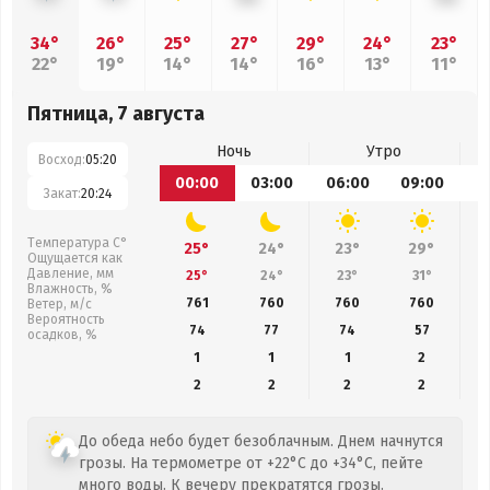
34°
26°
25°
27°
29°
24°
23°
22°
19°
14°
14°
16°
13°
11°
Пятница, 7 августа
Ночь
Утро
Восход:
05:20
00:00
03:00
06:00
09:00
1
Закат:
20:24
Температура С°
25°
24°
23°
29°
Ощущается как
Давление, мм
25°
24°
23°
31°
Влажность, %
761
760
760
760
Ветер, м/с
Вероятность
74
77
74
57
осадков, %
1
1
1
2
2
2
2
2
До обеда небо будет безоблачным. Днем начнутся
грозы. На термометре от +22°C до +34°C, пейте
много воды. К вечеру прекратятся грозы.