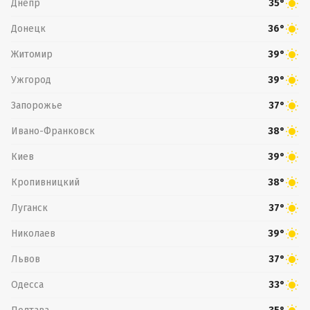
Днепр
35°
Донецк
36°
Житомир
39°
Ужгород
39°
Запорожье
37°
Ивано-Франковск
38°
Киев
39°
Кропивницкий
38°
Луганск
37°
Николаев
39°
Львов
37°
Одесса
33°