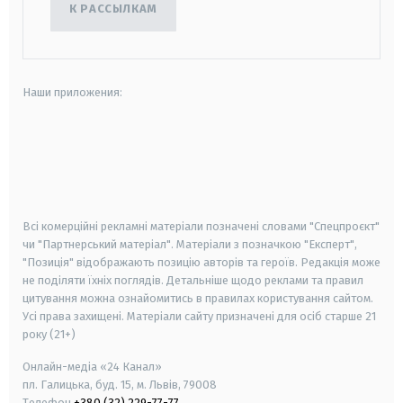
К РАССЫЛКАМ
Наши приложения:
android
apple
smart tv
samsung smart tv
Всі комерційні рекламні матеріали позначені словами "Спецпроєкт"
чи "Партнерський матеріал". Матеріали з позначкою "Експерт",
"Позиція" відображають позицію авторів та героїв. Редакція може
не поділяти їхніх поглядів. Детальніше щодо реклами та правил
цитування можна ознайомитись в правилах користування сайтом.
Усі права захищені.
Матеріали сайту призначені для осіб старше
21
року (21+)
Онлайн-медіа «24 Канал»
пл. Галицька, буд. 15, м. Львів, 79008
Телефон
+380 (32) 229-77-77