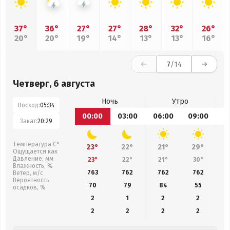
37°
36°
27°
27°
28°
32°
26°
20°
20°
19°
14°
13°
13°
16°
7
/14
Четверг, 6 августа
Ночь
Утро
Восход:
05:34
00:00
03:00
06:00
09:00
1
Закат:
20:29
Температура С°
23°
22°
21°
29°
Ощущается как
Давление, мм
23°
22°
21°
30°
Влажность, %
763
762
762
762
Ветер, м/с
Вероятность
70
79
84
55
осадков, %
2
1
2
2
2
2
2
2