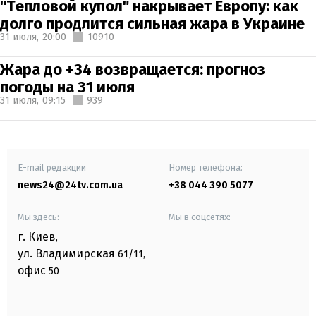
"Тепловой купол" накрывает Европу: как
долго продлится сильная жара в Украине
31 июля,
20:00
10910
Жара до +34 возвращается: прогноз
погоды на 31 июля
31 июля,
09:15
939
E-mail редакции
Номер телефона:
news24@24tv.com.ua
+38 044 390 5077
Мы здесь:
Мы в соцсетях:
г. Киев
,
ул. Владимирская
61/11,
офис
50