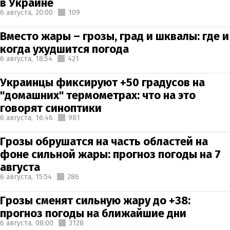
в Украине
6 августа,
20:00
109
Вместо жары – грозы, град и шквалы: где и
когда ухудшится погода
6 августа,
18:54
421
Украинцы фиксируют +50 градусов на
"домашних" термометрах: что на это
говорят синоптики
6 августа,
16:46
981
Грозы обрушатся на часть областей на
фоне сильной жары: прогноз погоды на 7
августа
6 августа,
15:54
286
Грозы сменят сильную жару до +38:
прогноз погоды на ближайшие дни
6 августа,
08:00
3128