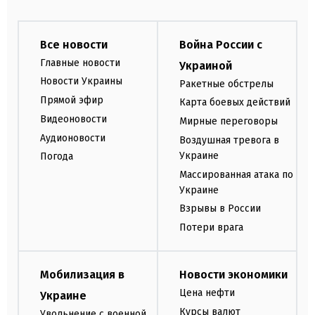
Все новости
Война России с
Главные новости
Украиной
Новости Украины
Ракетные обстрелы
Прямой эфир
Карта боевых действий
Видеоновости
Мирные переговоры
Аудионовости
Воздушная тревога в
Украине
Погода
Массированная атака по
Украине
Взрывы в России
Потери врага
Мобилизация в
Новости экономики
Цена нефти
Украине
Курсы валют
Увольнение с военной