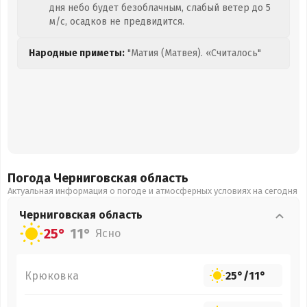
дня небо будет безоблачным, слабый ветер до 5
м/с, осадков не предвидится.
Народные приметы:
"Матия (Матвея). «Считалось"
Погода Черниговская
область
Актуальная информация о погоде и атмосферных условиях на сегодня
Черниговская
область
25°
11°
Ясно
Крюковка
25°
/
11°