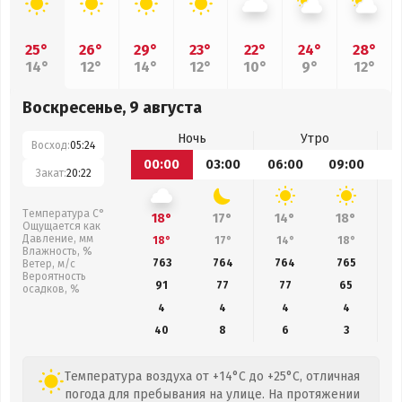
25°
26°
29°
23°
22°
24°
28°
14°
12°
14°
12°
10°
9°
12°
Воскресенье, 9 августа
Ночь
Утро
Восход:
05:24
00:00
03:00
06:00
09:00
1
Закат:
20:22
Температура С°
18°
17°
14°
18°
Ощущается как
Давление, мм
18°
17°
14°
18°
Влажность, %
763
764
764
765
Ветер, м/с
Вероятность
91
77
77
65
осадков, %
4
4
4
4
40
8
6
3
Температура воздуха от +14°C до +25°C, отличная
погода для пребывания на улице. На протяжении