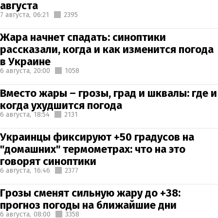
августа
7 августа,
06:21
2395
Жара начнет спадать: синоптики
рассказали, когда и как изменится погода
в Украине
6 августа,
20:00
1058
Вместо жары – грозы, град и шквалы: где и
когда ухудшится погода
6 августа,
18:54
2131
Украинцы фиксируют +50 градусов на
"домашних" термометрах: что на это
говорят синоптики
6 августа,
16:46
2377
Грозы сменят сильную жару до +38:
прогноз погоды на ближайшие дни
6 августа,
08:00
3358