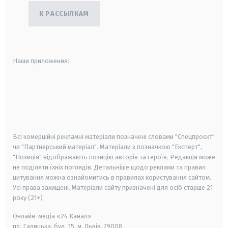
К РАССЫЛКАМ
Наши приложения:
android
apple
smart tv
samsung smart tv
Всі комерційні рекламні матеріали позначені словами "Спецпроєкт"
чи "Партнерський матеріал". Матеріали з позначкою "Експерт",
"Позиція" відображають позицію авторів та героїв. Редакція може
не поділяти їхніх поглядів. Детальніше щодо реклами та правил
цитування можна ознайомитись в правилах користування сайтом.
Усі права захищені.
Матеріали сайту призначені для осіб старше
21
року (21+)
Онлайн-медіа «24 Канал»
пл. Галицька, буд. 15, м. Львів, 79008