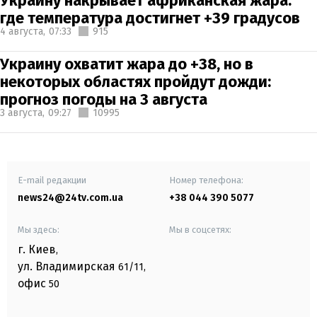
Украину накрывает африканская жара:
где температура достигнет +39 градусов
4 августа,
07:33
915
Украину охватит жара до +38, но в
некоторых областях пройдут дожди:
прогноз погоды на 3 августа
3 августа,
09:27
10995
E-mail редакции
Номер телефона:
news24@24tv.com.ua
+38 044 390 5077
Мы здесь:
Мы в соцсетях:
г. Киев
,
ул. Владимирская
61/11,
офис
50