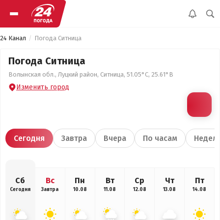
24 Канал
Погода Ситница
Погода Ситница
Волынская обл., Луцкий район, Ситница, 51.05°С, 25.61°В
Изменить город
Сегодня
Завтра
Вчера
По часам
Недел
Сб
Вс
Пн
Вт
Ср
Чт
Пт
Сегодня
Завтра
10.08
11.08
12.08
13.08
14.08