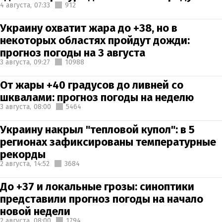
4 августа,
07:33
912
Украину охватит жара до +38, но в
некоторых областях пройдут дожди:
прогноз погоды на 3 августа
3 августа,
09:27
10988
От жары +40 градусов до ливней со
шквалами: прогноз погоды на неделю
3 августа,
08:00
5464
Украину накрыл "тепловой купол": в 5
регионах зафиксированы температурные
рекорды
2 августа,
14:52
3684
До +37 и локальные грозы: синоптики
представили прогноз погоды на начало
новой недели
2 августа,
08:00
1794