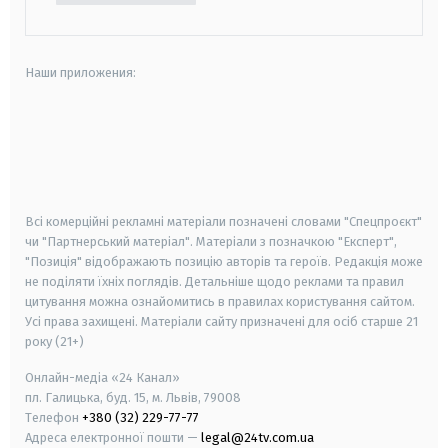
Наши приложения:
android
apple
smart tv
samsung smart tv
Всі комерційні рекламні матеріали позначені словами "Спецпроєкт"
чи "Партнерський матеріал". Матеріали з позначкою "Експерт",
"Позиція" відображають позицію авторів та героїв. Редакція може
не поділяти їхніх поглядів. Детальніше щодо реклами та правил
цитування можна ознайомитись в правилах користування сайтом.
Усі права захищені.
Матеріали сайту призначені для осіб старше
21
року (21+)
Онлайн-медіа «24 Канал»
пл. Галицька, буд. 15, м. Львів, 79008
Телефон
+380 (32) 229-77-77
Адреса електронної пошти —
legal@24tv.com.ua