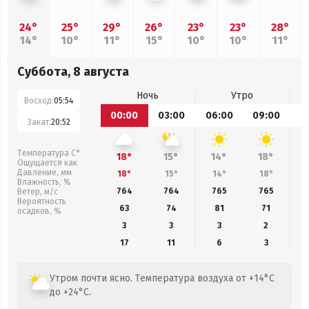
24°
25°
29°
26°
23°
23°
28°
14°
10°
11°
15°
10°
10°
11°
Суббота, 8 августа
Ночь
Утро
Восход:
05:54
00:00
03:00
06:00
09:00
1
Закат:
20:52
Температура С°
18°
15°
14°
18°
Ощущается как
Давление, мм
18°
15°
14°
18°
Влажность, %
764
764
765
765
Ветер, м/с
Вероятность
63
74
81
71
осадков, %
3
3
3
2
17
11
6
3
Утром почти ясно. Температура воздуха от +14°C
до +24°C.