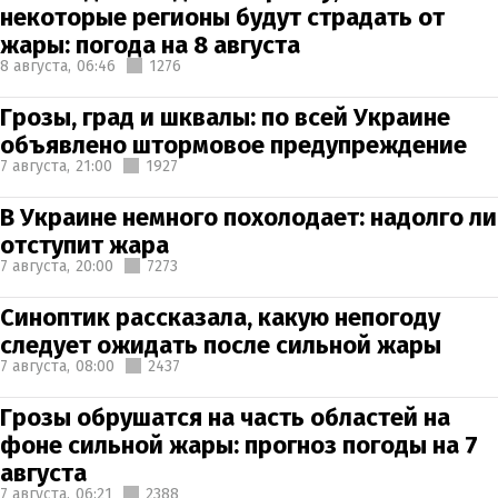
некоторые регионы будут страдать от
жары: погода на 8 августа
8 августа,
06:46
1276
Грозы, град и шквалы: по всей Украине
объявлено штормовое предупреждение
7 августа,
21:00
1927
В Украине немного похолодает: надолго ли
отступит жара
7 августа,
20:00
7273
Синоптик рассказала, какую непогоду
следует ожидать после сильной жары
7 августа,
08:00
2437
Грозы обрушатся на часть областей на
фоне сильной жары: прогноз погоды на 7
августа
7 августа,
06:21
2388