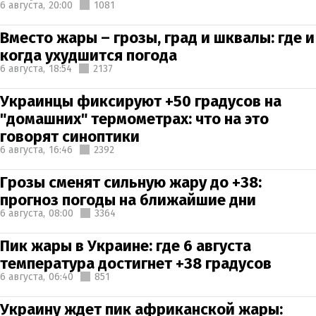
6 августа,
20:00
1081
Вместо жары – грозы, град и шквалы: где и
когда ухудшится погода
6 августа,
18:54
2137
Украинцы фиксируют +50 градусов на
"домашних" термометрах: что на это
говорят синоптики
6 августа,
16:46
2392
Грозы сменят сильную жару до +38:
прогноз погоды на ближайшие дни
6 августа,
08:00
3364
Пик жары в Украине: где 6 августа
температура достигнет +38 градусов
6 августа,
06:40
851
Украину ждет пик африканской жары: