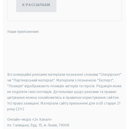
К РАССЫЛКАМ
Наши приложения:
android
apple
smart tv
samsung smart tv
Всі комерційні рекламні матеріали позначені словами "Спецпроєкт"
чи "Партнерський матеріал". Матеріали з позначкою "Експерт",
"Позиція" відображають позицію авторів та героїв. Редакція може
не поділяти їхніх поглядів. Детальніше щодо реклами та правил
цитування можна ознайомитись в правилах користування сайтом.
Усі права захищені.
Матеріали сайту призначені для осіб старше
21
року (21+)
Онлайн-медіа «24 Канал»
пл. Галицька, буд. 15, м. Львів, 79008