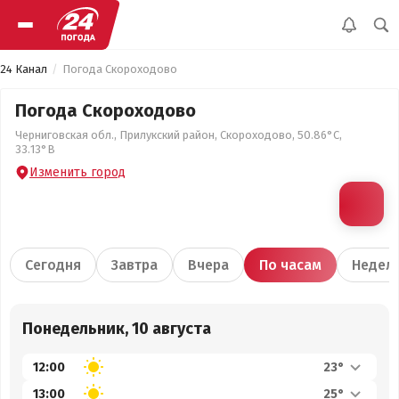
24 Канал
Погода Скороходово
Погода Скороходово
Черниговская обл., Прилукский район, Скороходово, 50.86°С,
33.13°В
Изменить город
Сегодня
Завтра
Вчера
По часам
Недел
Понедельник, 10 августа
12:00
23°
13:00
25°