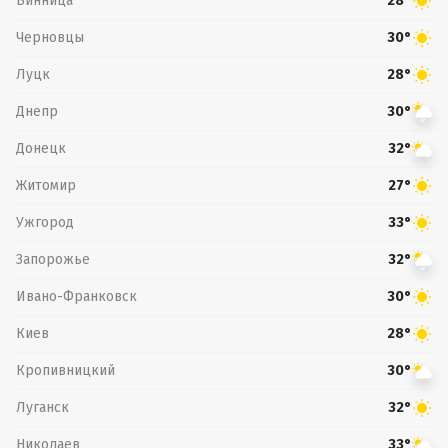
Винница
28°
Черновцы
30°
Луцк
28°
Днепр
30°
Донецк
32°
Житомир
27°
Ужгород
33°
Запорожье
32°
Ивано-Франковск
30°
Киев
28°
Кропивницкий
30°
Луганск
32°
Николаев
33°