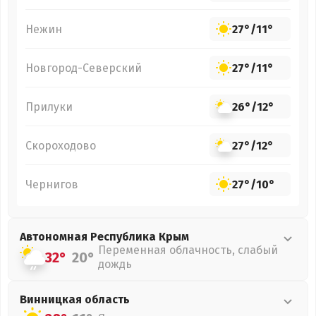
Нежин
27°
/
11°
Новгород-Северский
27°
/
11°
Прилуки
26°
/
12°
Скороходово
27°
/
12°
Чернигов
27°
/
10°
Автономная Республика Крым
Переменная облачность, слабый
32°
20°
дождь
Винницкая
область