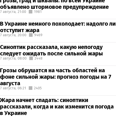
Грозы, град и шквалы: по всей Украине
объявлено штормовое предупреждение
7 августа,
21:00
1981
В Украине немного похолодает: надолго ли
отступит жара
7 августа,
20:00
9469
Синоптик рассказала, какую непогоду
следует ожидать после сильной жары
7 августа,
08:00
2448
Грозы обрушатся на часть областей на
фоне сильной жары: прогноз погоды на 7
августа
7 августа,
06:21
2405
Жара начнет спадать: синоптики
рассказали, когда и как изменится погода
в Украине