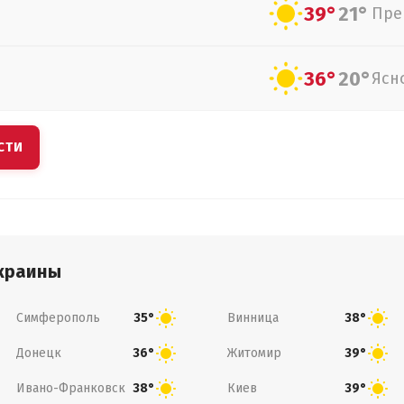
39°
21°
Пре
36°
20°
Ясн
СТИ
краины
Симферополь
Винница
35°
38°
Донецк
Житомир
36°
39°
Ивано-Франковск
Киев
38°
39°