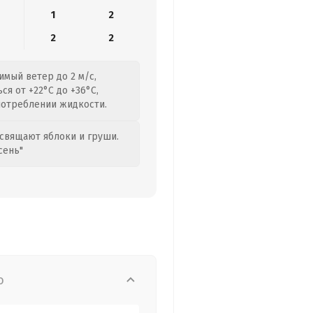
1
2
2
2
имый ветер до 2 м/с,
я от +22°C до +36°C,
потреблении жидкости.
свящают яблоки и груши.
сень"
о