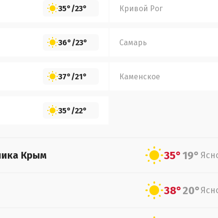
35°
/
23°
Кривой Рог
36°
/
23°
Самарь
37°
/
21°
Каменское
35°
/
22°
35°
19°
лика Крым
Ясн
38°
20°
Ясн