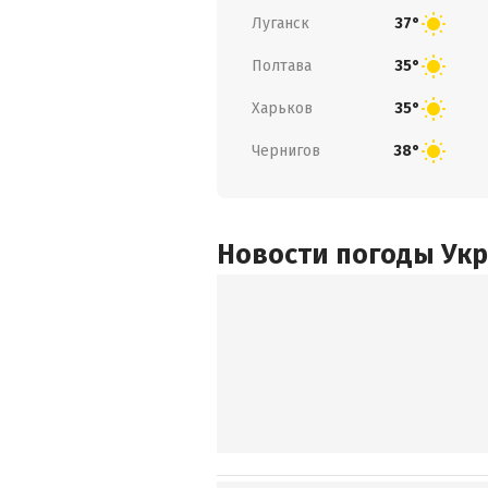
Луганск
37°
Полтава
35°
Харьков
35°
Чернигов
38°
Новости погоды Ук