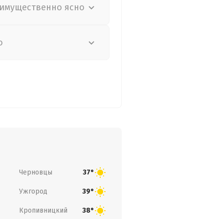
имущественно ясно
о
Черновцы
37°
Ужгород
39°
Кропивницкий
38°