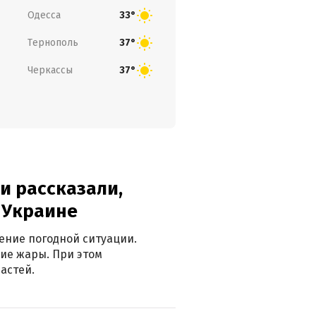
Одесса
33°
Тернополь
37°
Черкассы
37°
и рассказали,
в Украине
ение погодной ситуации.
ие жары. При этом
астей.