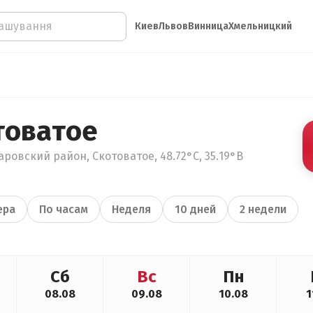
Киев
Львов
Винница
Хмельницкий
товатое
ровский район, Скотоватое, 48.72°С, 35.19°В
ера
По часам
Неделя
10 дней
2 недели
Сб
Вс
Пн
08.08
09.08
10.08
1