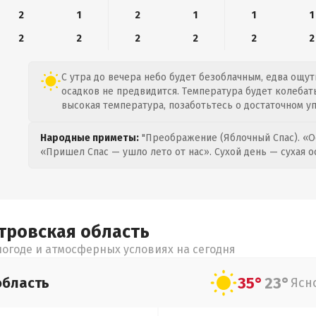
2
1
2
1
1
1
2
2
2
2
2
2
С утра до вечера небо будет безоблачным, едва ощут
осадков не предвидится. Температура будет колебатьс
высокая температура, позаботьтесь о достаточном у
Народные приметы:
"Преображение (Яблочный Спас). «О
«Пришел Спас — ушло лето от нас». Сухой день — сухая о
тровская
область
огоде и атмосферных условиях на сегодня
35°
23°
область
Ясн