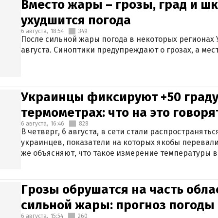
Вместо жары – грозы, град и шк
ухудшится погода
6 августа,
18:54
349
После сильной жары погода в некоторых регионах 
августа. Синоптики предупреждают о грозах, а мес
Украинцы фиксируют +50 граду
термометрах: что на это говор
6 августа,
16:46
828
В четверг, 6 августа, в сети стали распространят
украинцев, показатели на которых якобы перевали
же объясняют, что такое измерение температуры в
Грозы обрушатся на часть обла
сильной жары: прогноз погоды 
6 августа,
15:54
260