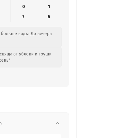
0
1
7
6
е больше воды. До вечера
свящают яблоки и груши.
сень"
о