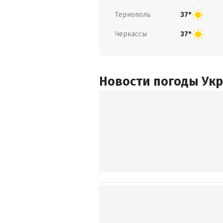
Тернополь
37°
Черкассы
37°
Новости погоды Ук