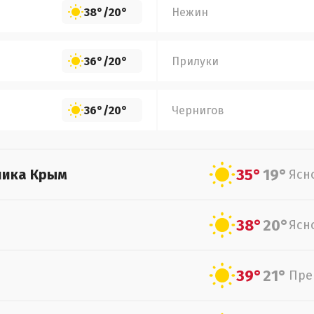
38°
/
20°
Нежин
36°
/
20°
Прилуки
36°
/
20°
Чернигов
35°
19°
лика Крым
Ясн
38°
20°
Ясн
39°
21°
Пре