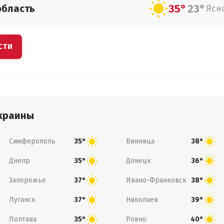
35°
23°
область
Ясн
СТИ
краины
Симферополь
Винница
35°
38°
Днепр
Донецк
35°
36°
Запорожье
Ивано-Франковск
37°
38°
Луганск
Николаев
37°
39°
Полтава
Ровно
35°
40°