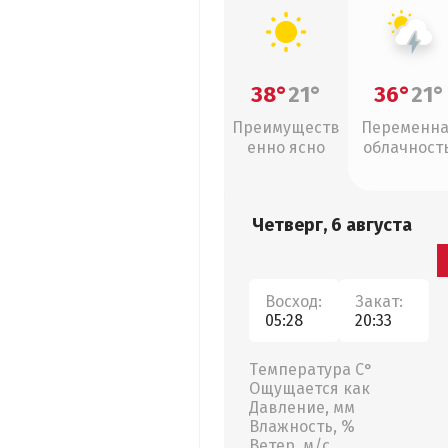
38°
21°
36°
21°
Преимуществ
Переменн
енно ясно
облачность
грозы
Четверг, 6 августа
Восход:
Закат:
05:28
20:33
Температура С°
Ощущается как
Давление, мм
Влажность, %
Ветер, м/с