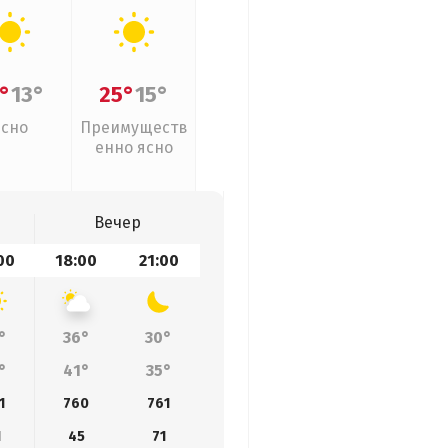
°
13°
25°
15°
Ясно
Преимуществ
енно ясно
Вечер
00
18:00
21:00
°
36°
30°
°
41°
35°
1
760
761
1
45
71