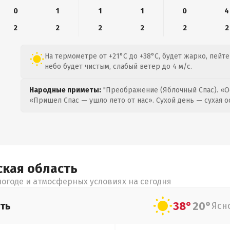
0
1
1
1
0
4
2
2
2
2
2
2
На термометре от +21°C до +38°C, будет жарко, пейт
небо будет чистым, слабый ветер до 4 м/с.
Народные приметы:
"Преображение (Яблочный Спас). «О
«Пришел Спас — ушло лето от нас». Сухой день — сухая о
ская
область
огоде и атмосферных условиях на сегодня
38°
20°
ть
Ясн