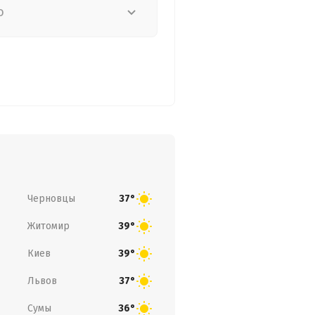
о
Черновцы
37°
Житомир
39°
Киев
39°
Львов
37°
Сумы
36°