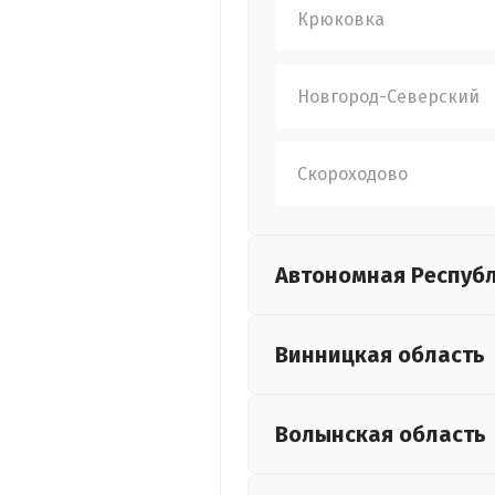
Крюковка
Новгород-Северский
Скороходово
Автономная Респуб
Винницкая
область
Волынская
область