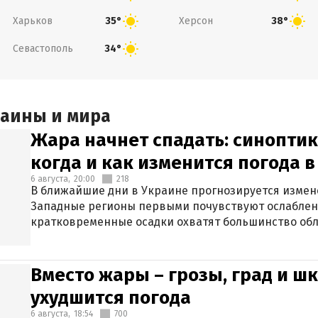
Харьков
Херсон
35°
38°
Севастополь
34°
раины и мира
Жара начнет спадать: синоптик
когда и как изменится погода 
6 августа,
20:00
218
В ближайшие дни в Украине прогнозируется измен
Западные регионы первыми почувствуют ослаблен
кратковременные осадки охватят большинство обл
Вместо жары – грозы, град и шк
ухудшится погода
6 августа,
18:54
700