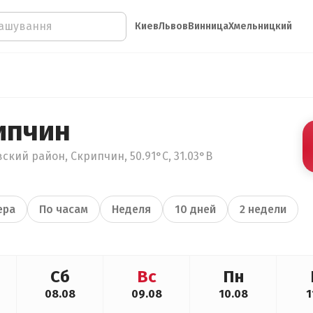
Киев
Львов
Винница
Хмельницкий
ипчин
ский район, Скрипчин, 50.91°С, 31.03°В
ера
По часам
Неделя
10 дней
2 недели
Сб
Вс
Пн
08.08
09.08
10.08
1