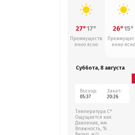
27°
17°
26°
15°
Преимуществ
Преимущес
енно ясно
енно ясн
Суббота, 8 августа
Восход:
Закат:
05:37
20:26
Температура С°
Ощущается как
Давление, мм
Влажность, %
Ветер, м/с