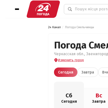
24 Канал
Погода Смельчинцы
Погода См
Черкасская обл., Звенигород
Изменить город
Сегодня
Завтра
Вч
Сб
Вс
Сегодня
Завтра