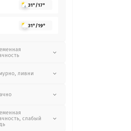
31°
/
17°
31°
/
19°
еменная
ачность
мурно, ливни
ачно
еменная
ачность, слабый
дь