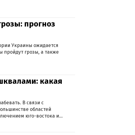
грозы: прогноз
тории Украины ожидается
ы пройдут грозы, а также
 шквалами: какая
абевать. В связи с
большинстве областей
ключением юго-востока и