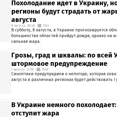
Похолодание идет в Украину, н
регионы будут страдать от жары
августа
8 августа,
06:46
1324
В субботу, 8 августа, в Украине прогнозируется об
большинстве областей пройдут дожди, однако на ю
сильная жара.
Грозы, град и шквалы: по всей
штормовое предупреждение
7 августа,
21:00
1949
Синоптики предупредили о непогоде, которая охват
августа в различных регионах будет действовать I
В Украине немного похолодает:
отступит жара