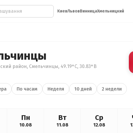
Киев
Львов
Винница
Хмельницкий
ельчинцы
ский район, Смельчинцы, 49.19°С, 30.83°В
ера
По часам
Неделя
10 дней
2 недели
Пн
Вт
Ср
10.08
11.08
12.08
1