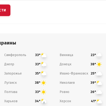
СТИ
краины
Симферополь
Винница
33°
23°
Днепр
Донецк
33°
38°
Запорожье
Ивано-Франковск
35°
25°
Луганск
Николаев
38°
39°
Полтава
Ровно
33°
26°
Харьков
Херсон
34°
41°