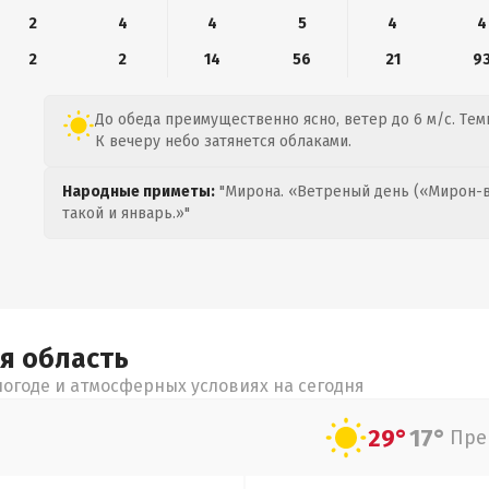
2
4
4
5
4
4
2
2
14
56
21
9
До обеда преимущественно ясно, ветер до 6 м/с. Темп
К вечеру небо затянется облаками.
Народные приметы:
"Мирона. «Ветреный день («Мирон-в
такой и январь.»"
ая
область
огоде и атмосферных условиях на сегодня
29°
17°
Пре