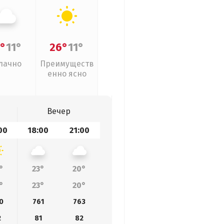
°
11°
26°
11°
лачно
Преимуществ
енно ясно
Вечер
00
18:00
21:00
°
23°
20°
°
23°
20°
0
761
763
2
81
82