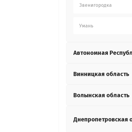
Звенигородка
Умань
Автономная Респуб
Винницкая
область
Волынская
область
Днепропетровская