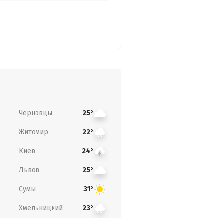
Черновцы
25°
Житомир
22°
Киев
24°
Львов
25°
Сумы
31°
Хмельницкий
23°