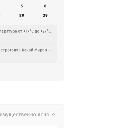
5
6
3
89
39
ература от +17°C до +27°C.
етрогон»). Какой Мирон —
имущественно ясно