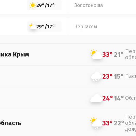
29°
/
17°
Золотоноша
29°
/
17°
Черкассы
Пер
33°
21°
лика Крым
обл
23°
15°
Пас
24°
14°
Обл
Пер
33°
22°
область
обл
дож