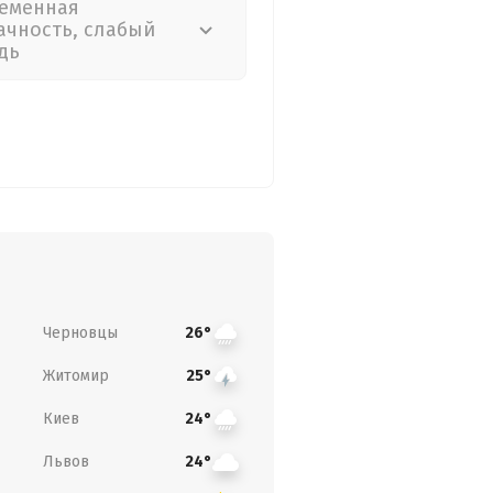
еменная
ачность, слабый
дь
Черновцы
26°
Житомир
25°
Киев
24°
Львов
24°