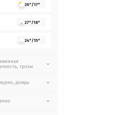
26°
/
17°
27°
/
18°
24°
/
15°
еменная
ачность, грозы
мурно, дождь
ачно