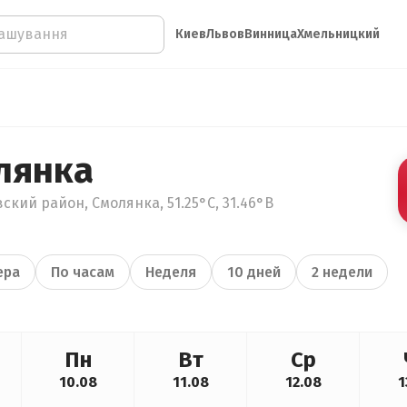
Киев
Львов
Винница
Хмельницкий
лянка
ский район, Смолянка, 51.25°С, 31.46°В
ера
По часам
Неделя
10 дней
2 недели
Пн
Вт
Ср
10.08
11.08
12.08
1