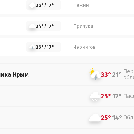
26°
/
17°
Нежин
24°
/
17°
Прилуки
26°
/
17°
Чернигов
Пер
33°
21°
лика Крым
обл
25°
17°
Пас
25°
14°
Обл