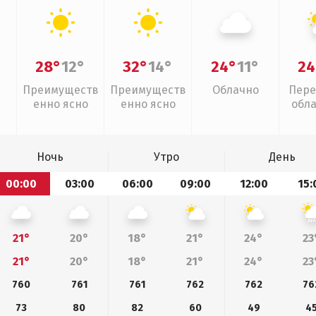
28°
12°
32°
14°
24°
11°
24
Преимуществ
Преимуществ
Облачно
Пере
енно ясно
енно ясно
обл
Ночь
Утро
День
00:00
03:00
06:00
09:00
12:00
15:
21°
20°
18°
21°
24°
23
21°
20°
18°
21°
24°
23
760
761
761
762
762
76
73
80
82
60
49
4