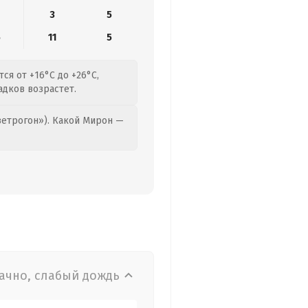
3
5
5
11
5
ся от +16°C до +26°C,
адков возрастет.
етрогон»). Какой Мирон —
ачно, слабый дождь