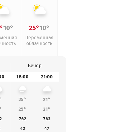
°
10°
25°
10°
менная
Переменная
ачность
облачность
Вечер
00
18:00
21:00
°
25°
21°
°
25°
21°
2
762
763
5
42
47