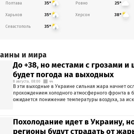
Полтава
Ровно
35°
25°
Харьков
Херсон
35°
38°
Севастополь
35°
раины и мира
До +38, но местами с грозами и
будет погода на выходных
8 августа,
08:00
44
В эти выходные в Украине сильная жара начнет осл
прохождением холодного атмосферного фронта в 
ожидается понижение температуры воздуха, за ис
Крыма.
Похолодание идет в Украину, н
регионы будут страдать от жары