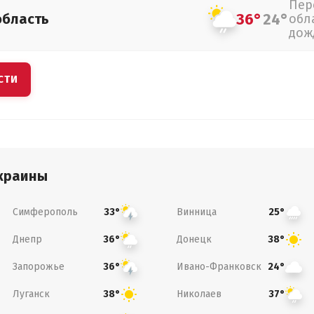
Пер
36°
24°
область
обл
дож
СТИ
краины
Симферополь
Винница
33°
25°
Днепр
Донецк
36°
38°
Запорожье
Ивано-Франковск
36°
24°
Луганск
Николаев
38°
37°