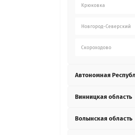
Крюковка
Новгород-Северский
Скороходово
Автономная Респуб
Винницкая
область
Волынская
область