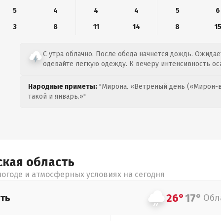
5
4
4
4
5
6
3
8
11
14
8
1
С утра облачно. После обеда начнется дождь. Ожидает
одевайте легкую одежду. К вечеру интенсивность ос
Народные приметы:
"Мирона. «Ветреный день («Мирон-в
такой и январь.»"
ская
область
огоде и атмосферных условиях на сегодня
26°
17°
ть
Обл