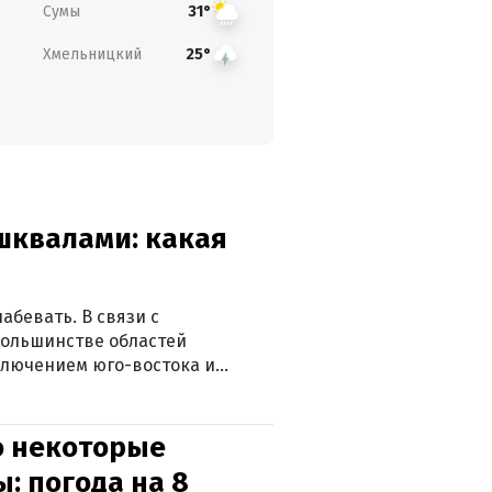
Сумы
31°
Хмельницкий
25°
 шквалами: какая
абевать. В связи с
большинстве областей
ключением юго-востока и
о некоторые
: погода на 8