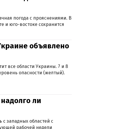
лачная погода с прояснениями. В
ге и юго-востоке сохранится
 Украине объявлено
ит все области Украины. 7 и 8
 уровень опасности (желтый).
 надолго ли
 с западных областей с
дующей рабочей недели