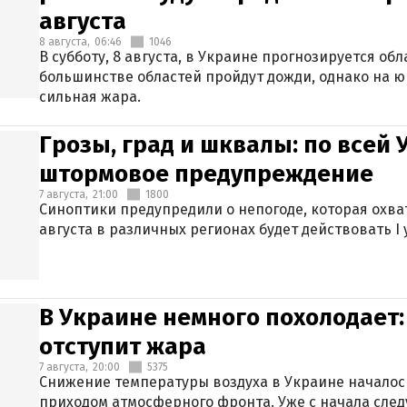
августа
8 августа,
06:46
1046
В субботу, 8 августа, в Украине прогнозируется об
большинстве областей пройдут дожди, однако на ю
сильная жара.
Грозы, град и шквалы: по всей
штормовое предупреждение
7 августа,
21:00
1800
Синоптики предупредили о непогоде, которая охват
августа в различных регионах будет действовать I
В Украине немного похолодает:
отступит жара
7 августа,
20:00
5375
Снижение температуры воздуха в Украине началось
приходом атмосферного фронта. Уже с начала сле