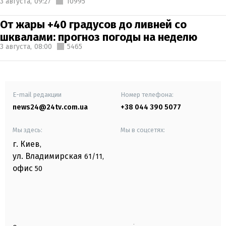
3 августа,
09:27
10995
От жары +40 градусов до ливней со
шквалами: прогноз погоды на неделю
3 августа,
08:00
5465
E-mail редакции
Номер телефона:
news24@24tv.com.ua
+38 044 390 5077
Мы здесь:
Мы в соцсетях:
г. Киев
,
ул. Владимирская
61/11,
офис
50