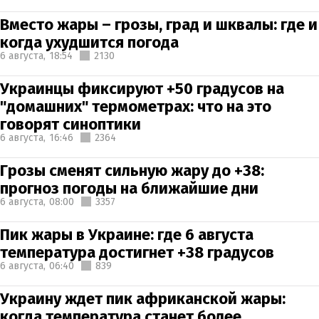
Вместо жары – грозы, град и шквалы: где и
когда ухудшится погода
6 августа,
18:54
2130
Украинцы фиксируют +50 градусов на
"домашних" термометрах: что на это
говорят синоптики
6 августа,
16:46
2364
Грозы сменят сильную жару до +38:
прогноз погоды на ближайшие дни
6 августа,
08:00
3357
Пик жары в Украине: где 6 августа
температура достигнет +38 градусов
6 августа,
06:40
839
Украину ждет пик африканской жары:
когда температура станет более