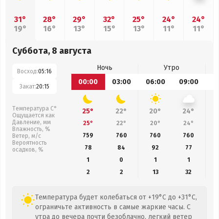
31°
28°
29°
32°
25°
24°
24°
19°
16°
13°
15°
13°
11°
11°
Суббота, 8 августа
Ночь
Утро
Восход:
05:16
00:00
03:00
06:00
09:00
1
Закат:
20:15
Температура С°
25°
22°
20°
24°
Ощущается как
Давление, мм
25°
22°
20°
24°
Влажность, %
759
760
760
760
Ветер, м/с
Вероятность
78
84
92
77
осадков, %
1
0
1
1
2
2
13
32
Температура будет колебаться от +19°C до +31°C,
ограничьте активность в самые жаркие часы. С
утра до вечера почти безоблачно, легкий ветер