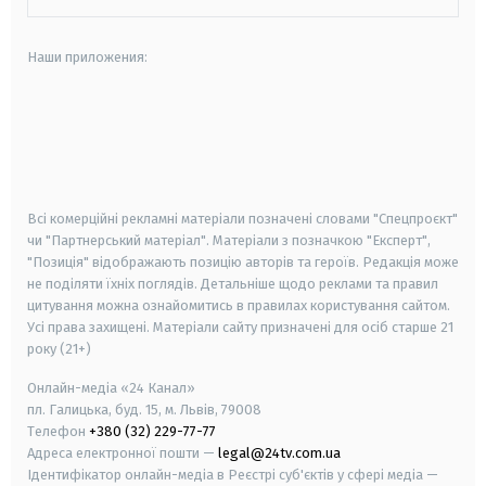
Наши приложения:
android
apple
smart tv
samsung smart tv
Всі комерційні рекламні матеріали позначені словами "Спецпроєкт"
чи "Партнерський матеріал". Матеріали з позначкою "Експерт",
"Позиція" відображають позицію авторів та героїв. Редакція може
не поділяти їхніх поглядів. Детальніше щодо реклами та правил
цитування можна ознайомитись в правилах користування сайтом.
Усі права захищені.
Матеріали сайту призначені для осіб старше
21
року (21+)
Онлайн-медіа «24 Канал»
пл. Галицька, буд. 15, м. Львів, 79008
Телефон
+380 (32) 229-77-77
Адреса електронної пошти —
legal@24tv.com.ua
Ідентифікатор онлайн-медіа в Реєстрі суб'єктів у сфері медіа —