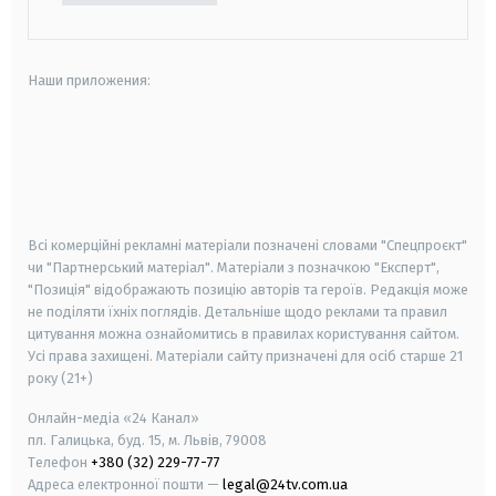
Наши приложения:
android
apple
smart tv
samsung smart tv
Всі комерційні рекламні матеріали позначені словами "Спецпроєкт"
чи "Партнерський матеріал". Матеріали з позначкою "Експерт",
"Позиція" відображають позицію авторів та героїв. Редакція може
не поділяти їхніх поглядів. Детальніше щодо реклами та правил
цитування можна ознайомитись в правилах користування сайтом.
Усі права захищені.
Матеріали сайту призначені для осіб старше
21
року (21+)
Онлайн-медіа «24 Канал»
пл. Галицька, буд. 15, м. Львів, 79008
Телефон
+380 (32) 229-77-77
Адреса електронної пошти —
legal@24tv.com.ua