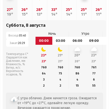
27°
26°
28°
33°
25°
25°
26°
19°
15°
13°
14°
14°
11°
11°
Суббота, 8 августа
Ночь
Утро
Восход:
05:40
00:00
03:00
06:00
09:00
1
Закат:
20:29
Температура С°
23°
21°
20°
23°
Ощущается как
Давление, мм
23°
21°
20°
23°
Влажность, %
760
760
760
761
Ветер, м/с
Вероятность
64
75
86
77
осадков, %
3
4
4
6
2
2
15
55
С утра облачно. Днем начнется гроза. Ожидается
от +19°C до +27°C, одевайте легкую одежду.
Вечером ожидается прояснение.