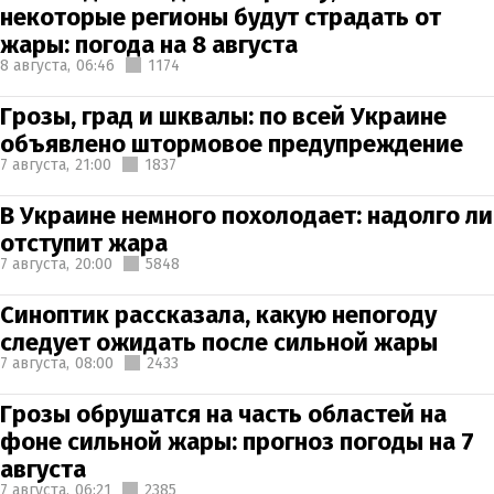
некоторые регионы будут страдать от
жары: погода на 8 августа
8 августа,
06:46
1174
Грозы, град и шквалы: по всей Украине
объявлено штормовое предупреждение
7 августа,
21:00
1837
В Украине немного похолодает: надолго ли
отступит жара
7 августа,
20:00
5848
Синоптик рассказала, какую непогоду
следует ожидать после сильной жары
7 августа,
08:00
2433
Грозы обрушатся на часть областей на
фоне сильной жары: прогноз погоды на 7
августа
7 августа,
06:21
2385