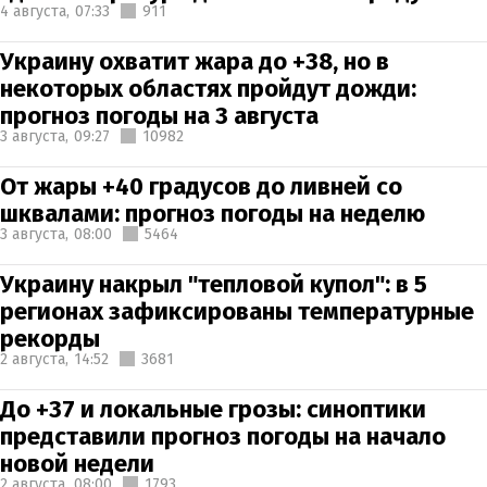
4 августа,
07:33
911
Украину охватит жара до +38, но в
некоторых областях пройдут дожди:
прогноз погоды на 3 августа
3 августа,
09:27
10982
От жары +40 градусов до ливней со
шквалами: прогноз погоды на неделю
3 августа,
08:00
5464
Украину накрыл "тепловой купол": в 5
регионах зафиксированы температурные
рекорды
2 августа,
14:52
3681
До +37 и локальные грозы: синоптики
представили прогноз погоды на начало
новой недели
2 августа,
08:00
1793