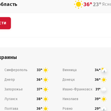
36°
23°
область
Ясн
СТИ
краины
Симферополь
Винница
33°
34°
Днепр
Донецк
36°
36°
Запорожье
Ивано-Франковск
37°
31°
Луганск
Николаев
38°
39°
Полтава
Ровно
36°
29°