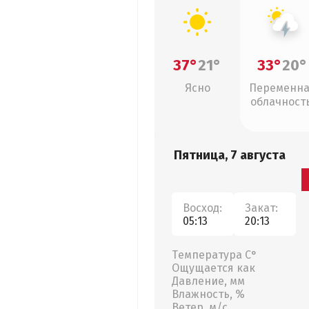
37°
21°
33°
20°
Ясно
Переменн
облачность
грозы
Пятница, 7 августа
Восход:
Закат:
05:13
20:13
Температура С°
Ощущается как
Давление, мм
Влажность, %
Ветер, м/с