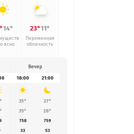
°
14°
23°
11°
муществ
Переменная
о ясно
облачность
Вечер
00
18:00
21:00
°
35°
27°
°
35°
28°
9
758
759
9
33
53