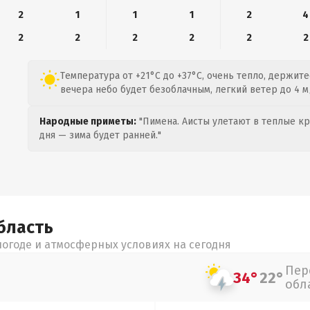
2
1
1
1
2
4
2
2
2
2
2
2
Температура от +21°C до +37°C, очень тепло, держитес
вечера небо будет безоблачным, легкий ветер до 4 м
Народные приметы:
"Пимена. Аисты улетают в теплые кра
дня — зима будет ранней."
бласть
огоде и атмосферных условиях на сегодня
Пер
34°
22°
обл