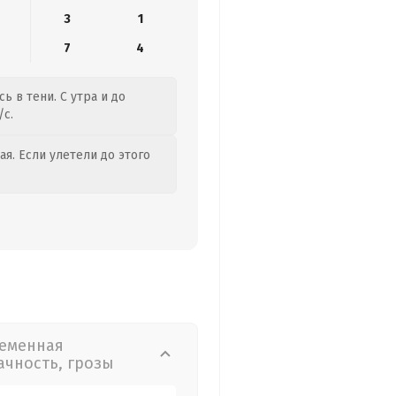
3
1
7
4
ь в тени. С утра и до
/с.
я. Если улетели до этого
еменная
ачность, грозы