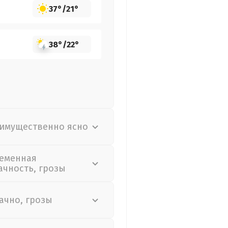
37°
/
21°
38°
/
22°
имущественно ясно
еменная
ачность, грозы
ачно, грозы