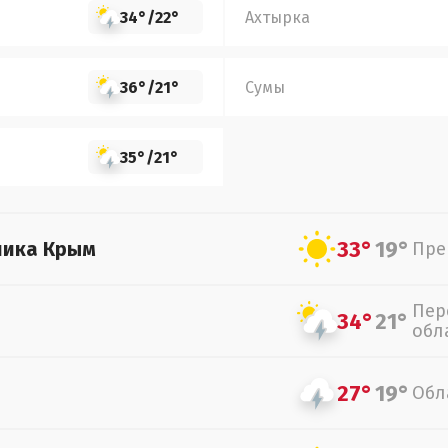
34°
/
22°
Ахтырка
36°
/
21°
Сумы
35°
/
21°
33°
19°
лика Крым
Пре
Пер
34°
21°
обл
27°
19°
Обл