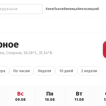
Киев
Львов
Винница
Хмельницкий
рное
н, Спорное, 50.36°С, 35.34°В
ера
По часам
Неделя
10 дней
2 недели
Вс
Пн
Вт
09.08
10.08
11.08
1