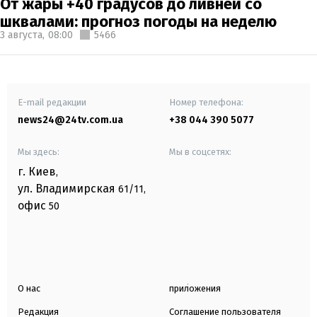
От жары +40 градусов до ливней со
шквалами: прогноз погоды на неделю
3 августа,
08:00
5466
E-mail редакции
Номер телефона:
news24@24tv.com.ua
+38 044 390 5077
Мы здесь:
Мы в соцсетях:
г. Киев
,
ул. Владимирская
61/11,
офис
50
О нас
приложения
Редакция
Соглашение пользователя