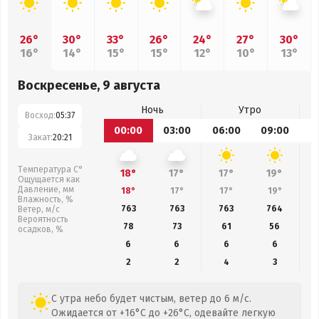
26°
30°
33°
26°
24°
27°
30°
16°
14°
15°
15°
12°
10°
13°
Воскресенье, 9 августа
Ночь
Утро
Восход:
05:37
00:00
03:00
06:00
09:00
1
Закат:
20:21
Температура С°
18°
17°
17°
19°
Ощущается как
Давление, мм
18°
17°
17°
19°
Влажность, %
763
763
763
764
Ветер, м/с
Вероятность
78
73
61
56
осадков, %
6
6
6
6
2
2
4
3
С утра небо будет чистым, ветер до 6 м/с.
Ожидается от +16°C до +26°C, одевайте легкую