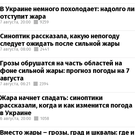
В Украине немного похолодает: надолго ли
отступит жара
7 августа,
20:00
9259
Синоптик рассказала, какую непогоду
следует ожидать после сильной жары
7 августа,
08:00
2441
Грозы обрушатся на часть областей на
фоне сильной жары: прогноз погоды на 7
августа
7 августа,
06:21
2394
Жара начнет спадать: синоптики
рассказали, когда и как изменится погода
в Украине
6 августа,
20:00
1058
Вместо жары – грозы, град и шквалы: где и