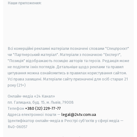
Наши приложения:
android
apple
smart tv
samsung smart tv
Всі комерційні рекламні матеріали позначені словами "Спецпроєкт"
чи "Партнерський матеріал". Матеріали з позначкою "Експерт",
"Позиція" відображають позицію авторів та героїв. Редакція може
не поділяти їхніх поглядів. Детальніше щодо реклами та правил
цитування можна ознайомитись в правилах користування сайтом.
Усі права захищені.
Матеріали сайту призначені для осіб старше
21
року (21+)
Онлайн-медіа «24 Канал»
пл. Галицька, буд. 15, м. Львів, 79008
Телефон
+380 (32) 229-77-77
Адреса електронної пошти —
legal@24tv.com.ua
Ідентифікатор онлайн-медіа в Реєстрі суб'єктів у сфері медіа —
R40-06057