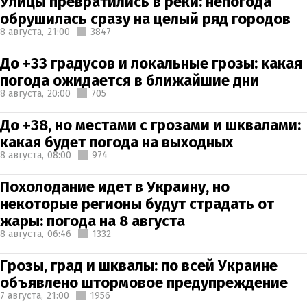
Улицы превратились в реки: непогода
обрушилась сразу на целый ряд городов
8 августа,
21:00
3847
До +33 градусов и локальные грозы: какая
погода ожидается в ближайшие дни
8 августа,
20:00
705
До +38, но местами с грозами и шквалами:
какая будет погода на выходных
8 августа,
08:00
974
Похолодание идет в Украину, но
некоторые регионы будут страдать от
жары: погода на 8 августа
8 августа,
06:46
1332
Грозы, град и шквалы: по всей Украине
объявлено штормовое предупреждение
7 августа,
21:00
1956