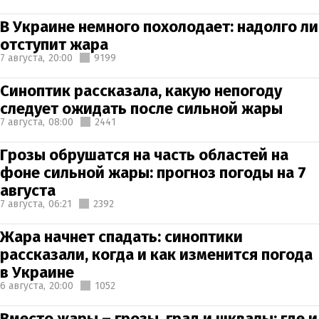
В Украине немного похолодает: надолго ли
отступит жара
7 августа,
20:00
9199
Синоптик рассказала, какую непогоду
следует ожидать после сильной жары
7 августа,
08:00
2441
Грозы обрушатся на часть областей на
фоне сильной жары: прогноз погоды на 7
августа
7 августа,
06:21
2392
Жара начнет спадать: синоптики
рассказали, когда и как изменится погода
в Украине
6 августа,
20:00
1052
Вместо жары – грозы, град и шквалы: где и