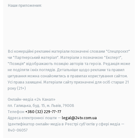
Наши приложения:
android
apple
smart tv
samsung smart tv
Всі комерційні рекламні матеріали позначені словами "Спецпроєкт"
чи "Партнерський матеріал". Матеріали з позначкою "Експерт",
"Позиція" відображають позицію авторів та героїв. Редакція може
не поділяти їхніх поглядів. Детальніше щодо реклами та правил
цитування можна ознайомитись в правилах користування сайтом.
Усі права захищені.
Матеріали сайту призначені для осіб старше
21
року (21+)
Онлайн-медіа «24 Канал»
пл. Галицька, буд. 15, м. Львів, 79008
Телефон
+380 (32) 229-77-77
Адреса електронної пошти —
legal@24tv.com.ua
Ідентифікатор онлайн-медіа в Реєстрі суб'єктів у сфері медіа —
R40-06057