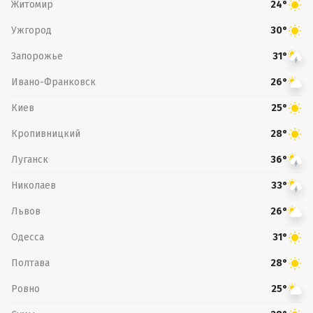
Житомир
24°
Ужгород
30°
Запорожье
31°
Ивано-Франковск
26°
Киев
25°
Кропивницкий
28°
Луганск
36°
Николаев
33°
Львов
26°
Одесса
31°
Полтава
28°
Ровно
25°