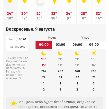
24°
29°
25°
23°
24°
28°
32°
10°
12°
15°
10°
9°
8°
14°
Воскресенье, 9 августа
Ночь
Утро
Восход:
06:01
00:00
03:00
06:00
09:00
1
Закат:
20:55
Температура С°
15°
11°
11°
16°
Ощущается как
Давление, мм
15°
11°
11°
16°
Влажность, %
767
767
768
768
Ветер, м/с
Вероятность
72
81
87
73
осадков, %
1
1
1
2
2
2
2
2
Весь день небо будет безоблачным, осадков не
предвидится, оставляем зонтик дома. Ожидается