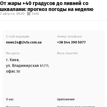
От жары +40 градусов до ливней со
шквалами: прогноз погоды на неделю
3 августа,
08:00
5466
E-mail редакции
Номер телефона:
news24@24tv.com.ua
+38 044 390 5077
Мы здесь:
Мы в соцсетях:
г. Киев
,
ул. Владимирская
61/11,
офис
50
О нас
приложения