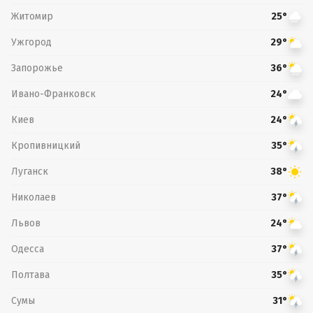
Житомир
25°
Ужгород
29°
Запорожье
36°
Ивано-Франковск
24°
Киев
24°
Кропивницкий
35°
Луганск
38°
Николаев
37°
Львов
24°
Одесса
37°
Полтава
35°
Сумы
31°