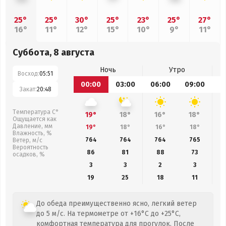
25°
25°
30°
25°
23°
25°
27°
16°
11°
12°
15°
10°
9°
11°
Суббота, 8 августа
Ночь
Утро
Восход:
05:51
00:00
03:00
06:00
09:00
1
Закат:
20:48
Температура С°
19°
18°
16°
18°
Ощущается как
Давление, мм
19°
18°
16°
18°
Влажность, %
764
764
764
765
Ветер, м/с
Вероятность
86
81
88
73
осадков, %
3
3
2
3
19
25
18
11
До обеда преимущественно ясно, легкий ветер
до 5 м/с. На термометре от +16°C до +25°C,
комфортная температура для прогулок. После