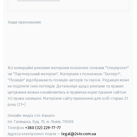
Наши приложения:
android
apple
smart tv
samsung smart tv
Всі комерційні рекламні матеріали позначені словами "Спецпроєкт"
чи "Партнерський матеріал". Матеріали з позначкою "Експерт",
"Позиція" відображають позицію авторів та героїв. Редакція може
не поділяти їхніх поглядів. Детальніше щодо реклами та правил
цитування можна ознайомитись в правилах користування сайтом.
Усі права захищені.
Матеріали сайту призначені для осіб старше
21
року (21+)
Онлайн-медіа «24 Канал»
пл. Галицька, буд. 15, м. Львів, 79008
Телефон
+380 (32) 229-77-77
Адреса електронної пошти —
legal@24tv.com.ua