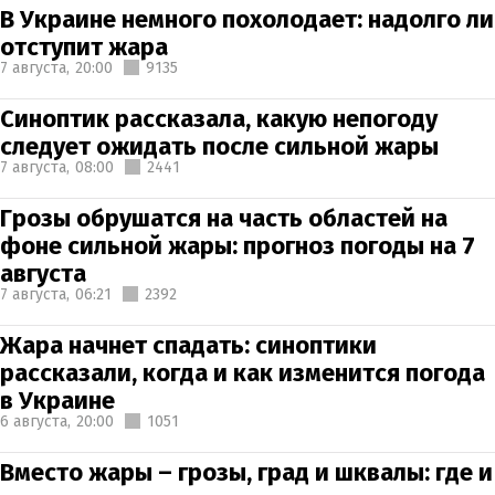
В Украине немного похолодает: надолго ли
отступит жара
7 августа,
20:00
9135
Синоптик рассказала, какую непогоду
следует ожидать после сильной жары
7 августа,
08:00
2441
Грозы обрушатся на часть областей на
фоне сильной жары: прогноз погоды на 7
августа
7 августа,
06:21
2392
Жара начнет спадать: синоптики
рассказали, когда и как изменится погода
в Украине
6 августа,
20:00
1051
Вместо жары – грозы, град и шквалы: где и