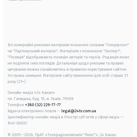
android
apple
smart tv
samsung smart tv
Всі комерційні рекламні матеріали позначені словами "Спецпроєкт"
чи "Партнерський матеріал". Матеріали з позначкою "Експерт",
"Позиція" відображають позицію авторів та героїв. Редакція може
не поділяти їхніх поглядів. Детальніше щодо реклами та правил
цитування можна ознайомитись в правилах користування сайтом.
Усі права захищені.
Матеріали сайту призначені для осіб старше
21
року (21+)
Онлайн-медіа «24 Канал»
пл. Галицька, буд. 15, м. Львів, 79008
Телефон
+380 (32) 229-77-77
Адреса електронної пошти —
legal@24tv.com.ua
Ідентифікатор онлайн-медіа в Реєстрі суб'єктів у сфері медіа —
R40-06057
© 2005—2026,
ПрАТ «Телерадіокомпанія "Люкс"», 24 Канал.