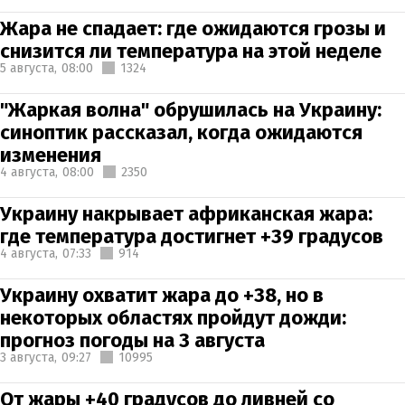
Жара не спадает: где ожидаются грозы и
снизится ли температура на этой неделе
5 августа,
08:00
1324
"Жаркая волна" обрушилась на Украину:
синоптик рассказал, когда ожидаются
изменения
4 августа,
08:00
2350
Украину накрывает африканская жара:
где температура достигнет +39 градусов
4 августа,
07:33
914
Украину охватит жара до +38, но в
некоторых областях пройдут дожди:
прогноз погоды на 3 августа
3 августа,
09:27
10995
От жары +40 градусов до ливней со