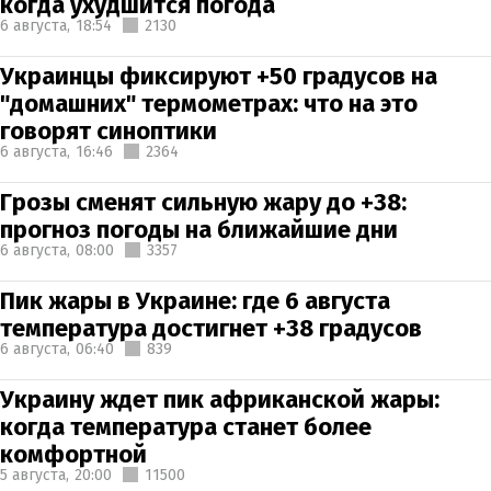
когда ухудшится погода
6 августа,
18:54
2130
Украинцы фиксируют +50 градусов на
"домашних" термометрах: что на это
говорят синоптики
6 августа,
16:46
2364
Грозы сменят сильную жару до +38:
прогноз погоды на ближайшие дни
6 августа,
08:00
3357
Пик жары в Украине: где 6 августа
температура достигнет +38 градусов
6 августа,
06:40
839
Украину ждет пик африканской жары:
когда температура станет более
комфортной
5 августа,
20:00
11500