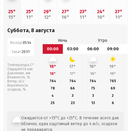
25°
25°
29°
27°
23°
24°
27°
15°
11°
12°
16°
11°
10°
11°
Суббота, 8 августа
Ночь
Утро
Восход:
05:54
00:00
03:00
06:00
09:00
1
Закат:
20:51
Температура С°
18°
17°
16°
19°
Ощущается как
Давление, мм
18°
17°
16°
19°
Влажность, %
764
764
764
765
Ветер, м/с
Вероятность
78
66
75
69
осадков, %
4
3
3
2
25
23
13
6
Ожидается от +15°C до +25°C. В течение всего дня
облачно, едва ощутимый ветер до 4 м/с, осадков
не предвидится.