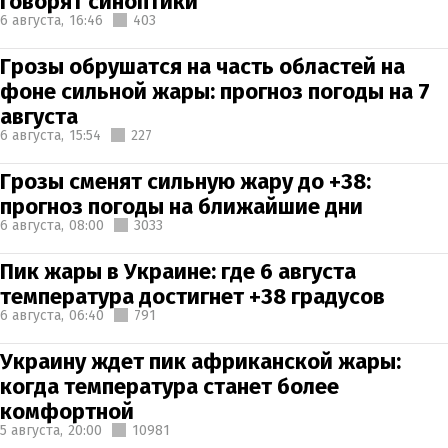
говорят синоптики
6 августа,
16:46
403
Грозы обрушатся на часть областей на
фоне сильной жары: прогноз погоды на 7
августа
6 августа,
15:54
227
Грозы сменят сильную жару до +38:
прогноз погоды на ближайшие дни
6 августа,
08:00
3033
Пик жары в Украине: где 6 августа
температура достигнет +38 градусов
6 августа,
06:40
791
Украину ждет пик африканской жары:
когда температура станет более
комфортной
5 августа,
20:00
10981