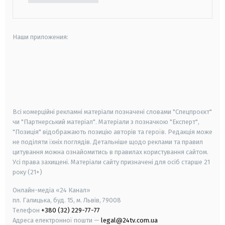
Наши приложения:
android
apple
smart tv
samsung smart tv
Всі комерційні рекламні матеріали позначені словами "Спецпроєкт"
чи "Партнерський матеріал". Матеріали з позначкою "Експерт",
"Позиція" відображають позицію авторів та героїв. Редакція може
не поділяти їхніх поглядів. Детальніше щодо реклами та правил
цитування можна ознайомитись в правилах користування сайтом.
Усі права захищені.
Матеріали сайту призначені для осіб старше
21
року (21+)
Онлайн-медіа «24 Канал»
пл. Галицька, буд. 15, м. Львів, 79008
Телефон
+380 (32) 229-77-77
Адреса електронної пошти —
legal@24tv.com.ua