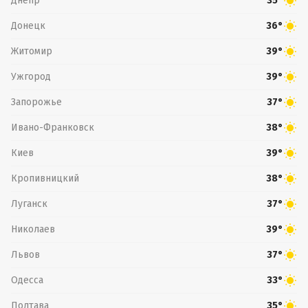
Днепр
35°
Донецк
36°
Житомир
39°
Ужгород
39°
Запорожье
37°
Ивано-Франковск
38°
Киев
39°
Кропивницкий
38°
Луганск
37°
Николаев
39°
Львов
37°
Одесса
33°
Полтава
35°