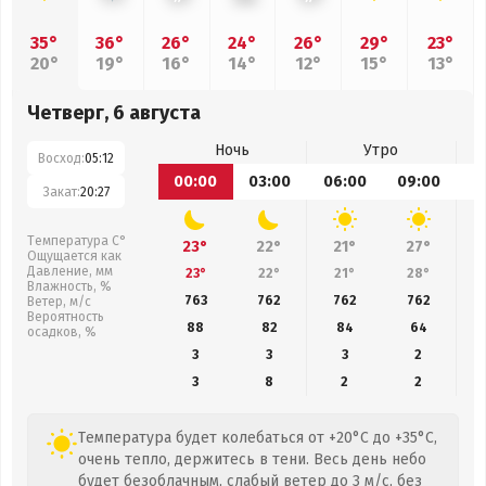
35°
36°
26°
24°
26°
29°
23°
20°
19°
16°
14°
12°
15°
13°
Четверг, 6 августа
Ночь
Утро
Восход:
05:12
00:00
03:00
06:00
09:00
1
Закат:
20:27
Температура С°
23°
22°
21°
27°
Ощущается как
Давление, мм
23°
22°
21°
28°
Влажность, %
763
762
762
762
Ветер, м/с
Вероятность
88
82
84
64
осадков, %
3
3
3
2
3
8
2
2
Температура будет колебаться от +20°C до +35°C,
очень тепло, держитесь в тени. Весь день небо
будет безоблачным, слабый ветер до 3 м/с, без