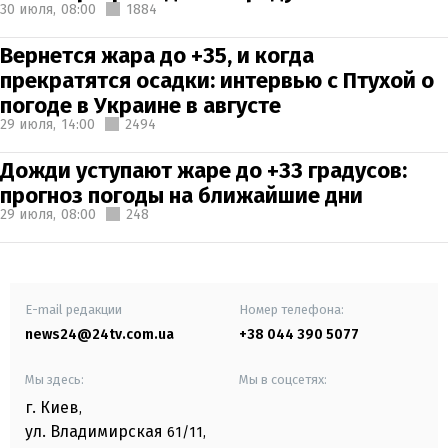
30 июля,
08:00
1884
Вернется жара до +35, и когда
прекратятся осадки: интервью с Птухой о
погоде в Украине в августе
29 июля,
14:00
2494
Дожди уступают жаре до +33 градусов:
прогноз погоды на ближайшие дни
29 июля,
08:00
248
E-mail редакции
Номер телефона:
news24@24tv.com.ua
+38 044 390 5077
Мы здесь:
Мы в соцсетях:
г. Киев
,
ул. Владимирская
61/11,