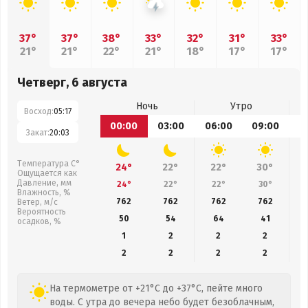
37°
37°
38°
33°
32°
31°
33°
21°
21°
22°
21°
18°
17°
17°
Четверг, 6 августа
Ночь
Утро
Восход:
05:17
00:00
03:00
06:00
09:00
1
Закат:
20:03
Температура С°
24°
22°
22°
30°
Ощущается как
Давление, мм
24°
22°
22°
30°
Влажность, %
762
762
762
762
Ветер, м/с
Вероятность
50
54
64
41
осадков, %
1
2
2
2
2
2
2
2
На термометре от +21°C до +37°C, пейте много
воды. С утра до вечера небо будет безоблачным,