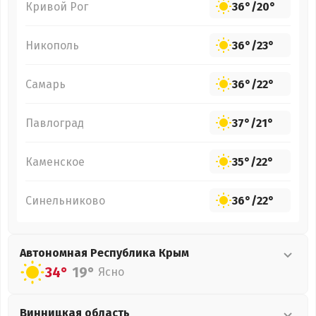
Кривой Рог
36°
/
20°
Никополь
36°
/
23°
Самарь
36°
/
22°
Павлоград
37°
/
21°
Каменское
35°
/
22°
Синельниково
36°
/
22°
Автономная Республика Крым
34°
19°
Ясно
Винницкая
область