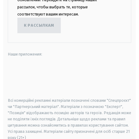
рассылок, чтобы выбрать те, которые
соответствуют вашим интересам.
К РАССЫЛКАМ
Наши приложения:
android
apple
smart tv
samsung smart tv
Всі комерційні рекламні матеріали позначені словами "Спецпроєкт"
чи "Партнерський матеріал". Матеріали з позначкою "Експерт",
"Позиція" відображають позицію авторів та героїв. Редакція може
не поділяти їхніх поглядів. Детальніше щодо реклами та правил
цитування можна ознайомитись в правилах користування сайтом.
Усі права захищені.
Матеріали сайту призначені для осіб старше
21
року (21+)