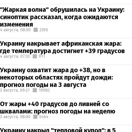
"Жаркая волна" обрушилась на Украину:
синоптик рассказал, когда ожидаются
изменения
4 августа,
08:00
2350
Украину накрывает африканская жара:
где температура достигнет +39 градусов
4 августа,
07:33
911
Украину охватит жара до +38, но в
некоторых областях пройдут дожди:
прогноз погоды на 3 августа
3 августа,
09:27
10982
От жары +40 градусов до ливней со
шквалами: прогноз погоды на неделю
3 августа,
08:00
5464
Украину накрыл "тепловой купол": в 5