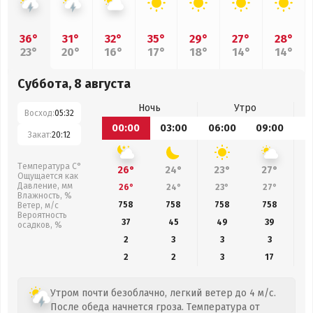
36°
31°
32°
35°
29°
27°
28°
23°
20°
16°
17°
18°
14°
14°
Суббота, 8 августа
Ночь
Утро
Восход:
05:32
00:00
03:00
06:00
09:00
1
Закат:
20:12
Температура С°
26°
24°
23°
27°
Ощущается как
Давление, мм
26°
24°
23°
27°
Влажность, %
758
758
758
758
Ветер, м/с
Вероятность
37
45
49
39
осадков, %
2
3
3
3
2
2
3
17
Утром почти безоблачно, легкий ветер до 4 м/с.
После обеда начнется гроза. Температура от