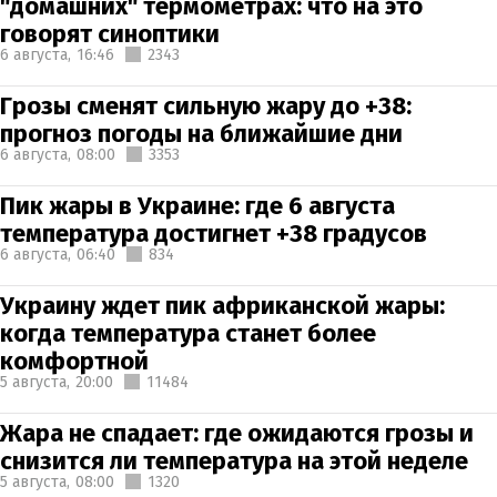
"домашних" термометрах: что на это
говорят синоптики
6 августа,
16:46
2343
Грозы сменят сильную жару до +38:
прогноз погоды на ближайшие дни
6 августа,
08:00
3353
Пик жары в Украине: где 6 августа
температура достигнет +38 градусов
6 августа,
06:40
834
Украину ждет пик африканской жары:
когда температура станет более
комфортной
5 августа,
20:00
11484
Жара не спадает: где ожидаются грозы и
снизится ли температура на этой неделе
5 августа,
08:00
1320