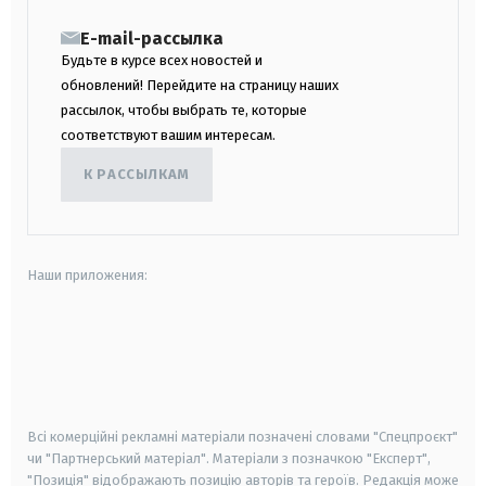
E-mail-рассылка
Будьте в курсе всех новостей и
обновлений! Перейдите на страницу наших
рассылок, чтобы выбрать те, которые
соответствуют вашим интересам.
К РАССЫЛКАМ
Наши приложения:
android
apple
smart tv
samsung smart tv
Всі комерційні рекламні матеріали позначені словами "Спецпроєкт"
чи "Партнерський матеріал". Матеріали з позначкою "Експерт",
"Позиція" відображають позицію авторів та героїв. Редакція може