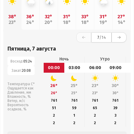
38°
36°
32°
31°
33°
31°
27°
23°
24°
20°
18°
18°
19°
14°
7
/14
Пятница, 7 августа
Ночь
Утро
Восход:
05:24
00:00
03:00
06:00
09:00
1
Закат:
20:08
Температура С°
26°
25°
23°
30°
Ощущается как
Давление, мм
26°
25°
23°
30°
Влажность, %
761
761
761
761
Ветер, м/с
Вероятность
51
59
65
39
осадков, %
2
1
2
3
2
2
2
2