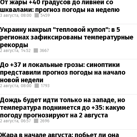
От жары +40 градусов до ливней со
шквалами: прогноз погоды на неделю
3 августа,
08:00
5459
Украину накрыл "тепловой купол": в 5
регионах зафиксированы температурные
рекорды
2 августа,
14:52
3667
До +37 и локальные грозы: синоптики
представили прогноз погоды на начало
новой недели
2 августа,
08:00
1793
Дождь будет идти только на западе, но
температура поднимется до +35: какую
погоду прогнозируют на 2 августа
2 августа,
06:57
2696
Жара в начале августа: побьет ли она