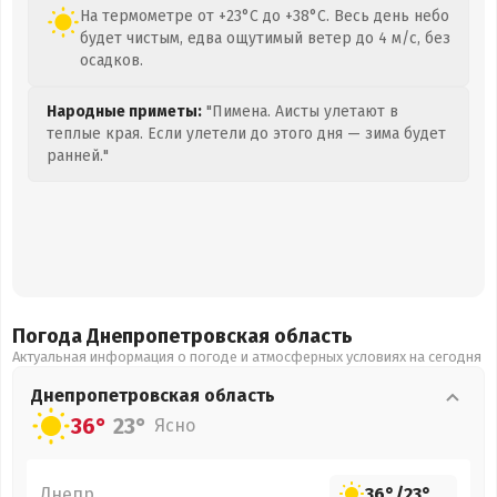
На термометре от +23°C до +38°C. Весь день небо
будет чистым, едва ощутимый ветер до 4 м/с, без
осадков.
Народные приметы:
"Пимена. Аисты улетают в
теплые края. Если улетели до этого дня — зима будет
ранней."
Погода Днепропетровская
область
Актуальная информация о погоде и атмосферных условиях на сегодня
Днепропетровская
область
36°
23°
Ясно
Днепр
36°
/
23°