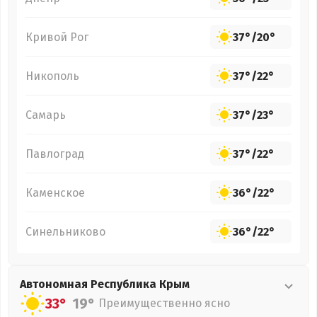
Кривой Рог
37°
/
20°
Никополь
37°
/
22°
Самарь
37°
/
23°
Павлоград
37°
/
22°
Каменское
36°
/
22°
Синельниково
36°
/
22°
Автономная Республика Крым
33°
19°
Преимущественно ясно