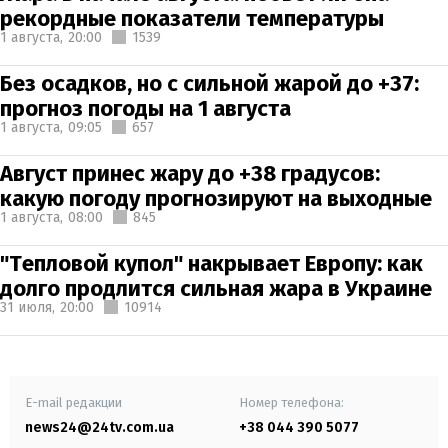
рекордные показатели температуры
1 августа,
20:00
1539
Без осадков, но с сильной жарой до +37:
прогноз погоды на 1 августа
1 августа,
09:05
657
Август принес жару до +38 градусов:
какую погоду прогнозируют на выходные
1 августа,
08:00
845
"Тепловой купол" накрывает Европу: как
долго продлится сильная жара в Украине
31 июля,
20:00
10914
E-mail редакции
Номер телефона:
news24@24tv.com.ua
+38 044 390 5077