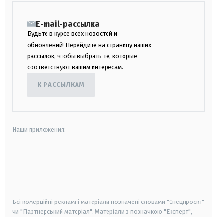
E-mail-рассылка
Будьте в курсе всех новостей и
обновлений! Перейдите на страницу наших
рассылок, чтобы выбрать те, которые
соответствуют вашим интересам.
К РАССЫЛКАМ
Наши приложения:
android
apple
smart tv
samsung smart tv
Всі комерційні рекламні матеріали позначені словами "Спецпроєкт"
чи "Партнерський матеріал". Матеріали з позначкою "Експерт",