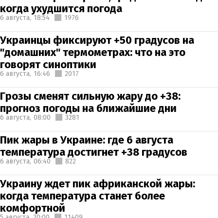
когда ухудшится погода
6 августа,
18:54
1976
Украинцы фиксируют +50 градусов на
"домашних" термометрах: что на это
говорят синоптики
6 августа,
16:46
2017
Грозы сменят сильную жару до +38:
прогноз погоды на ближайшие дни
6 августа,
08:00
3281
Пик жары в Украине: где 6 августа
температура достигнет +38 градусов
6 августа,
06:40
822
Украину ждет пик африканской жары:
когда температура станет более
комфортной
5 августа,
20:00
11409