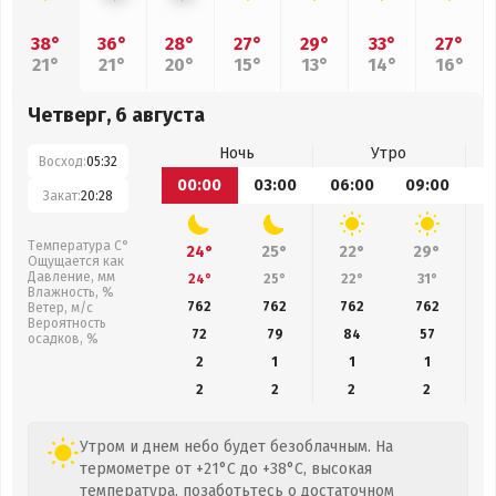
38°
36°
28°
27°
29°
33°
27°
21°
21°
20°
15°
13°
14°
16°
Четверг, 6 августа
Ночь
Утро
Восход:
05:32
00:00
03:00
06:00
09:00
1
Закат:
20:28
Температура С°
24°
25°
22°
29°
Ощущается как
Давление, мм
24°
25°
22°
31°
Влажность, %
762
762
762
762
Ветер, м/с
Вероятность
72
79
84
57
осадков, %
2
1
1
1
2
2
2
2
Утром и днем небо будет безоблачным. На
термометре от +21°C до +38°C, высокая
температура, позаботьтесь о достаточном