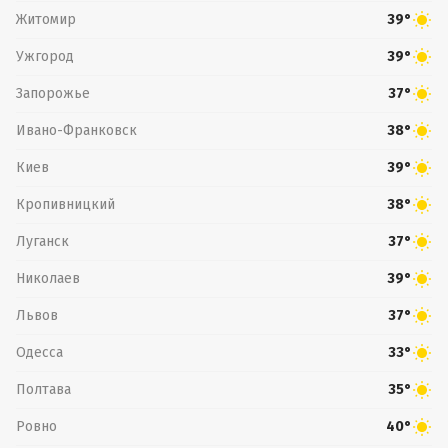
Житомир
39°
Ужгород
39°
Запорожье
37°
Ивано-Франковск
38°
Киев
39°
Кропивницкий
38°
Луганск
37°
Николаев
39°
Львов
37°
Одесса
33°
Полтава
35°
Ровно
40°