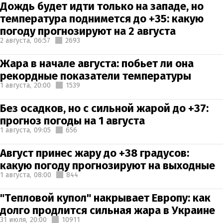
Дождь будет идти только на западе, но
температура поднимется до +35: какую
погоду прогнозируют на 2 августа
2 августа,
06:57
2693
Жара в начале августа: побьет ли она
рекордные показатели температуры
1 августа,
20:00
1539
Без осадков, но с сильной жарой до +37:
прогноз погоды на 1 августа
1 августа,
09:05
656
Август принес жару до +38 градусов:
какую погоду прогнозируют на выходные
1 августа,
08:00
844
"Тепловой купол" накрывает Европу: как
долго продлится сильная жара в Украине
31 июля,
20:00
10911