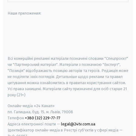
Наши приложения:
android
apple
smart tv
samsung smart tv
Всі комерційні рекламні матеріали позначені словами "Спецпроєкт"
чи "Партнерський матеріал". Матеріали з позначкою "Експерт",
"Позиція" відображають позицію авторів та героїв. Редакція може
не поділяти їхніх поглядів. Детальніше щодо реклами та правил
цитування можна ознайомитись в правилах користування сайтом.
Усі права захищені.
Матеріали сайту призначені для осіб старше
21
року (21+)
Онлайн-медіа «24 Канал»
пл. Галицька, буд. 15, м. Львів, 79008
Телефон
+380 (32) 229-77-77
Адреса електронної пошти —
legal@24tv.com.ua
Ідентифікатор онлайн-медіа в Реєстрі суб'єктів у сфері медіа —