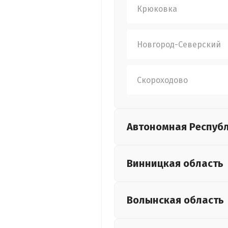
Крюковка
Новгород-Северский
Скороходово
Автономная Респуб
Винницкая
область
Волынская
область