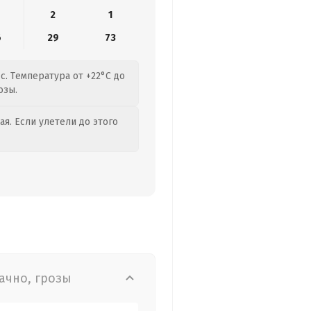
2
1
6
29
73
с. Температура от +22°C до
озы.
я. Если улетели до этого
ачно, грозы