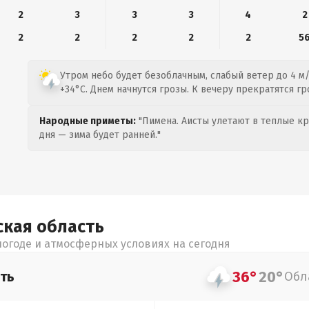
2
3
3
3
4
2
2
2
2
2
2
5
Утром небо будет безоблачным, слабый ветер до 4 м/
+34°C. Днем начнутся грозы. К вечеру прекратятся гр
Народные приметы:
"Пимена. Аисты улетают в теплые кра
дня — зима будет ранней."
ская
область
огоде и атмосферных условиях на сегодня
36°
20°
ть
Обл