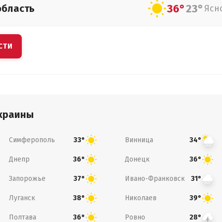
36°
23°
область
Ясн
СТИ
краины
Симферополь
Винница
33°
34°
Днепр
Донецк
36°
36°
Запорожье
Ивано-Франковск
37°
31°
Луганск
Николаев
38°
39°
Полтава
Ровно
36°
28°