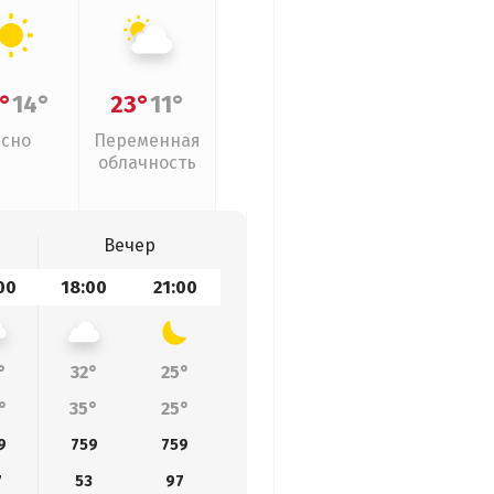
°
14°
23°
11°
Ясно
Переменная
облачность
Вечер
00
18:00
21:00
°
32°
25°
°
35°
25°
9
759
759
7
53
97