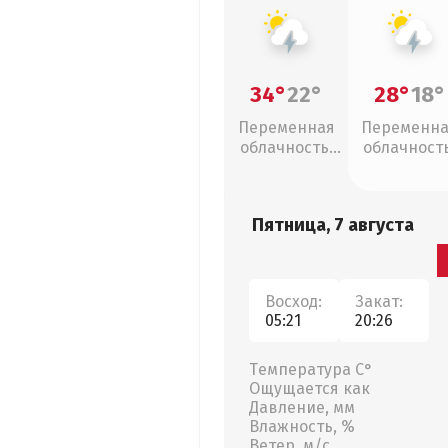
34°
22°
28°
18°
Переменная
Переменн
облачность,
облачность
грозы
грозы
Пятница, 7 августа
Восход:
Закат:
05:21
20:26
Температура С°
Ощущается как
Давление, мм
Влажность, %
Ветер, м/с