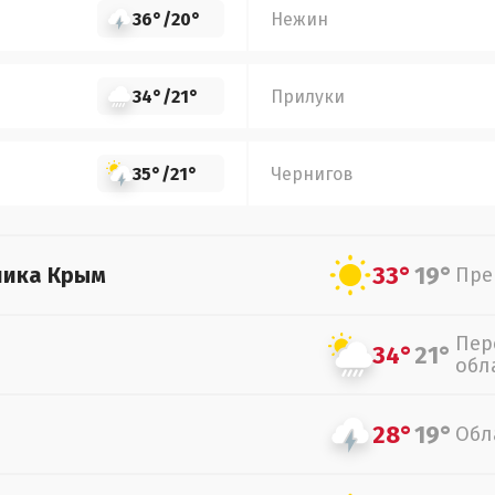
36°
/
20°
Нежин
34°
/
21°
Прилуки
35°
/
21°
Чернигов
33°
19°
лика Крым
Пре
Пер
34°
21°
обл
28°
19°
Обл