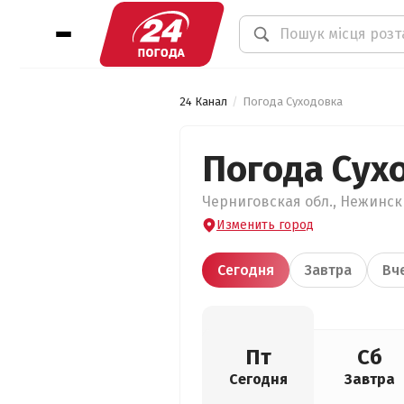
24 Канал
Погода Суходовка
Погода Сух
Черниговская обл., Нежински
Изменить город
Сегодня
Завтра
Вч
Пт
Сб
Сегодня
Завтра