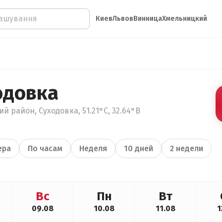
Киев
Львов
Винница
Хмельницкий
одовка
й район, Суходовка, 51.21°С, 32.64°В
ера
По часам
Неделя
10 дней
2 недели
Вс
Пн
Вт
09.08
10.08
11.08
1