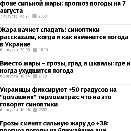
фоне сильной жары: прогноз погоды на 7
августа
7 августа,
06:21
2389
Жара начнет спадать: синоптики
рассказали, когда и как изменится погода
в Украине
6 августа,
20:00
1040
Вместо жары – грозы, град и шквалы: где и
когда ухудшится погода
6 августа,
18:54
2128
Украинцы фиксируют +50 градусов на
"домашних" термометрах: что на это
говорят синоптики
6 августа,
16:46
2352
Грозы сменят сильную жару до +38:
прогноз погоды на ближайшие дни