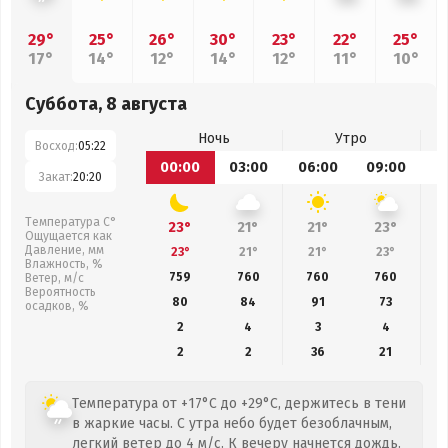
29°
25°
26°
30°
23°
22°
25°
17°
14°
12°
14°
12°
11°
10°
Суббота, 8 августа
Ночь
Утро
Восход:
05:22
00:00
03:00
06:00
09:00
1
Закат:
20:20
Температура С°
23°
21°
21°
23°
Ощущается как
Давление, мм
23°
21°
21°
23°
Влажность, %
759
760
760
760
Ветер, м/с
Вероятность
80
84
91
73
осадков, %
2
4
3
4
2
2
36
21
Температура от +17°C до +29°C, держитесь в тени
в жаркие часы. С утра небо будет безоблачным,
легкий ветер до 4 м/с. К вечеру начнется дождь.