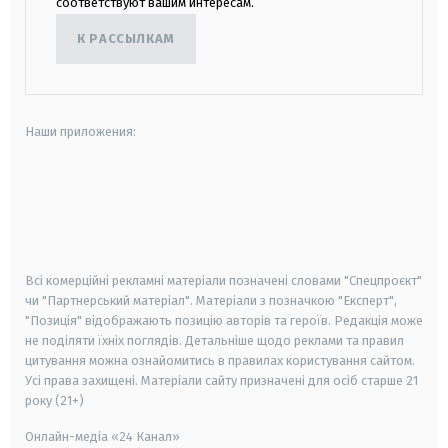
соответствуют вашим интересам.
К РАССЫЛКАМ
Наши приложения:
android
apple
smart tv
samsung smart tv
Всі комерційні рекламні матеріали позначені словами "Спецпроєкт"
чи "Партнерський матеріал". Матеріали з позначкою "Експерт",
"Позиція" відображають позицію авторів та героїв. Редакція може
не поділяти їхніх поглядів. Детальніше щодо реклами та правил
цитування можна ознайомитись в правилах користування сайтом.
Усі права захищені.
Матеріали сайту призначені для осіб старше
21
року (21+)
Онлайн-медіа «24 Канал»