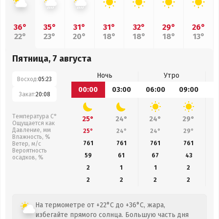
36°
35°
31°
31°
32°
29°
26°
22°
23°
20°
18°
18°
18°
13°
Пятница, 7 августа
Ночь
Утро
Восход:
05:23
00:00
03:00
06:00
09:00
1
Закат:
20:08
Температура С°
25°
24°
24°
29°
Ощущается как
Давление, мм
25°
24°
24°
29°
Влажность, %
761
761
761
761
Ветер, м/с
Вероятность
59
61
67
43
осадков, %
2
1
1
2
2
2
2
2
На термометре от +22°C до +36°C, жара,
избегайте прямого солнца. Большую часть дня