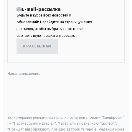
E-mail-рассылка
Будьте в курсе всех новостей и
обновлений! Перейдите на страницу наших
рассылок, чтобы выбрать те, которые
соответствуют вашим интересам.
К РАССЫЛКАМ
Наши приложения:
android
apple
smart tv
samsung smart tv
Всі комерційні рекламні матеріали позначені словами "Спецпроєкт"
чи "Партнерський матеріал". Матеріали з позначкою "Експерт",
"Позиція" відображають позицію авторів та героїв. Редакція може