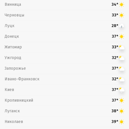
Винница
34°
Черновцы
33°
Луцк
28°
Донецк
37°
Житомир
33°
Ужгород
32°
Запорожье
37°
Ивано-Франковск
32°
Киев
37°
Кропивницкий
37°
Луганск
38°
Николаев
39°