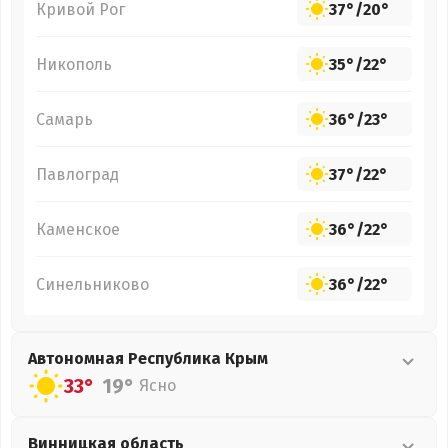
Кривой Рог
37°
/
20°
Никополь
35°
/
22°
Самарь
36°
/
23°
Павлоград
37°
/
22°
Каменское
36°
/
22°
Синельниково
36°
/
22°
Автономная Республика Крым
33°
19°
Ясно
Винницкая
область