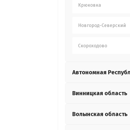
Крюковка
Новгород-Северский
Скороходово
Автономная Респуб
Винницкая
область
Волынская
область