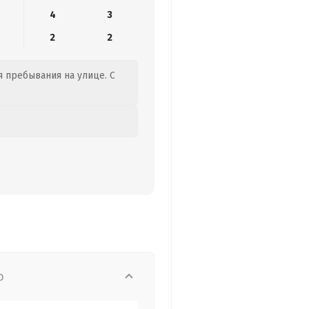
4
3
2
2
я пребывания на улице. С
о