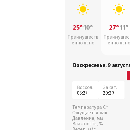
25°
10°
27°
11°
Преимуществ
Преимущес
енно ясно
енно ясн
Воскресенье, 9 август
Восход:
Закат:
05:27
20:29
Температура С°
Ощущается как
Давление, мм
Влажность, %
Ветер, м/с