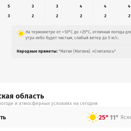
5
3
3
4
4
4
3
2
2
2
2
2
На термометре от +10°C до +25°C, отличная погода дл
утра небо будет чистым, слабый ветер до 5 м/с.
Народные приметы:
"Матия (Матвея). «Считалось"
ская
область
огоде и атмосферных условиях на сегодня
25°
11°
ть
Ясн