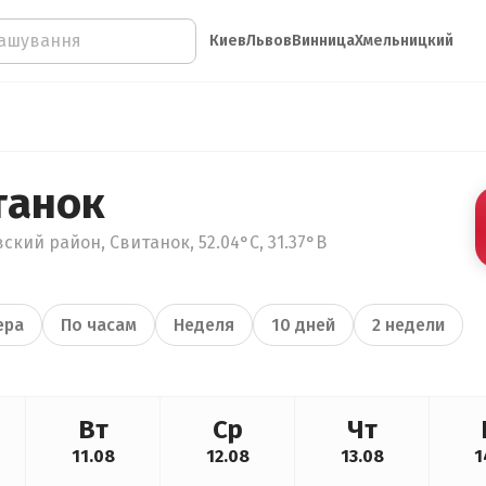
Киев
Львов
Винница
Хмельницкий
танок
ский район, Свитанок, 52.04°С, 31.37°В
ера
По часам
Неделя
10 дней
2 недели
Вт
Ср
Чт
11.08
12.08
13.08
1