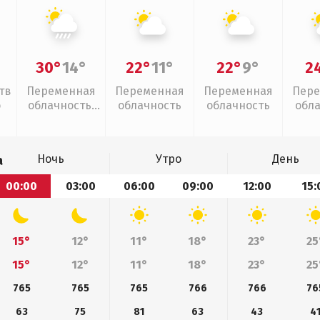
30°
14°
22°
11°
22°
9°
2
тв
Переменная
Переменная
Переменная
Пере
о
облачность,
облачность
облачность
обл
ливни
Ночь
Утро
День
а
00:00
03:00
06:00
09:00
12:00
15:
15°
12°
11°
18°
23°
25
15°
12°
11°
18°
23°
25
765
765
765
766
766
76
63
75
81
63
43
4