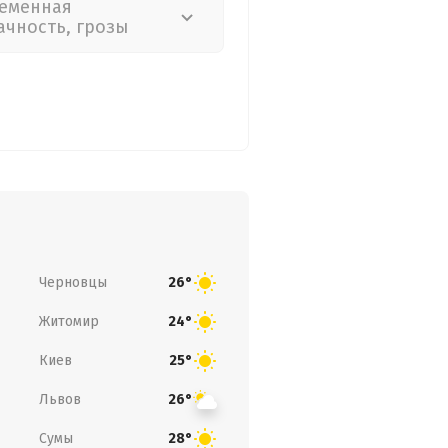
еменная
ачность, грозы
Черновцы
26°
Житомир
24°
Киев
25°
Львов
26°
Сумы
28°