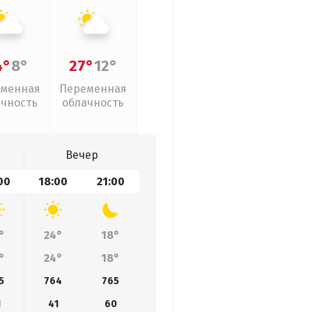
4°
8°
27°
12°
менная
Переменная
ачность
облачность
Вечер
00
18:00
21:00
°
24°
18°
°
24°
18°
5
764
765
1
41
60