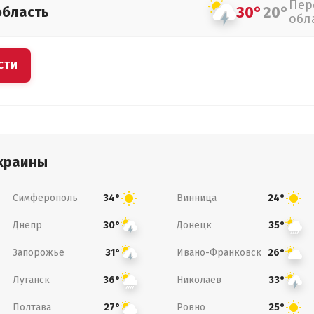
Пер
30°
20°
область
обл
СТИ
краины
Симферополь
Винница
34°
24°
Днепр
Донецк
30°
35°
Запорожье
Ивано-Франковск
31°
26°
Луганск
Николаев
36°
33°
Полтава
Ровно
27°
25°