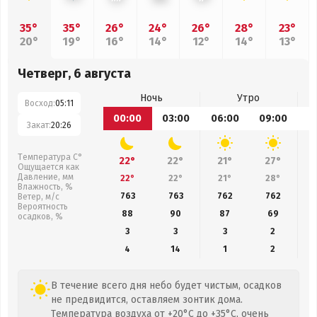
35°
35°
26°
24°
26°
28°
23°
20°
19°
16°
14°
12°
14°
13°
Четверг, 6 августа
Ночь
Утро
Восход:
05:11
00:00
03:00
06:00
09:00
1
Закат:
20:26
Температура С°
22°
22°
21°
27°
Ощущается как
Давление, мм
22°
22°
21°
28°
Влажность, %
763
763
762
762
Ветер, м/с
Вероятность
88
90
87
69
осадков, %
3
3
3
2
4
14
1
2
В течение всего дня небо будет чистым, осадков
не предвидится, оставляем зонтик дома.
Температура воздуха от +20°C до +35°C, очень