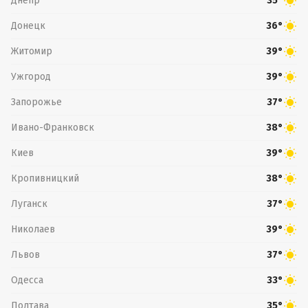
Днепр
35°
Донецк
36°
Житомир
39°
Ужгород
39°
Запорожье
37°
Ивано-Франковск
38°
Киев
39°
Кропивницкий
38°
Луганск
37°
Николаев
39°
Львов
37°
Одесса
33°
Полтава
35°