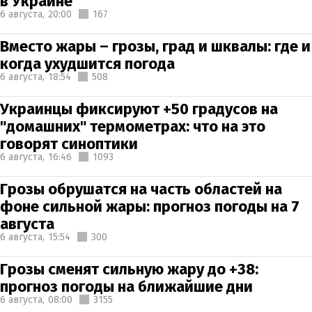
в Украине
6 августа,
20:00
167
Вместо жары – грозы, град и шквалы: где и
когда ухудшится погода
6 августа,
18:54
508
Украинцы фиксируют +50 градусов на
"домашних" термометрах: что на это
говорят синоптики
6 августа,
16:46
1093
Грозы обрушатся на часть областей на
фоне сильной жары: прогноз погоды на 7
августа
6 августа,
15:54
300
Грозы сменят сильную жару до +38:
прогноз погоды на ближайшие дни
6 августа,
08:00
3155