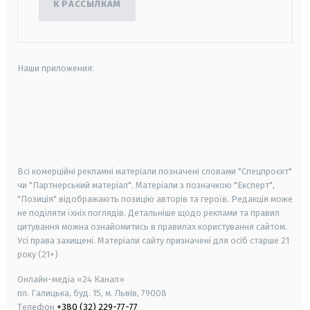
К РАССЫЛКАМ
Наши приложения:
android
apple
smart tv
samsung smart tv
Всі комерційні рекламні матеріали позначені словами "Спецпроєкт"
чи "Партнерський матеріал". Матеріали з позначкою "Експерт",
"Позиція" відображають позицію авторів та героїв. Редакція може
не поділяти їхніх поглядів. Детальніше щодо реклами та правил
цитування можна ознайомитись в правилах користування сайтом.
Усі права захищені.
Матеріали сайту призначені для осіб старше
21
року (21+)
Онлайн-медіа «24 Канал»
пл. Галицька, буд. 15, м. Львів, 79008
Телефон
+380 (32) 229-77-77