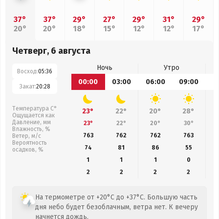
37°
37°
29°
27°
29°
31°
29°
20°
20°
18°
15°
12°
12°
17°
Четверг, 6 августа
Ночь
Утро
Восход:
05:36
00:00
03:00
06:00
09:00
1
Закат:
20:28
Температура С°
23°
22°
20°
28°
Ощущается как
Давление, мм
23°
22°
20°
30°
Влажность, %
763
762
762
763
Ветер, м/с
Вероятность
74
81
86
55
осадков, %
1
1
1
0
2
2
2
2
На термометре от +20°C до +37°C. Большую часть
дня небо будет безоблачным, ветра нет. К вечеру
начнется дождь.