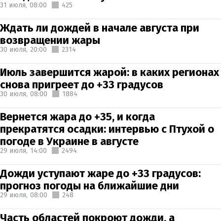
31 июля,
08:00
425
Ждать ли дождей в начале августа при
возвращении жары
30 июля,
20:00
2314
Июль завершится жарой: в каких регионах
снова пригреет до +33 градусов
30 июля,
08:00
1884
Вернется жара до +35, и когда
прекратятся осадки: интервью с Птухой о
погоде в Украине в августе
29 июля,
14:00
2494
Дожди уступают жаре до +33 градусов:
прогноз погоды на ближайшие дни
29 июля,
08:00
248
Часть областей покроют дожди, а