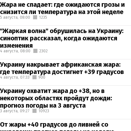
Жара не спадает: где ожидаются грозы и
снизится ли температура на этой неделе
5 августа,
08:00
1235
"Жаркая волна" обрушилась на Украину:
синоптик рассказал, когда ожидаются
изменения
4 августа,
08:00
2302
Украину накрывает африканская жара:
где температура достигнет +39 градусов
4 августа,
07:33
900
Украину охватит жара до +38, но в
некоторых областях пройдут дожди:
прогноз погоды на 3 августа
3 августа,
09:27
10923
От жары +40 градусов до ливней со