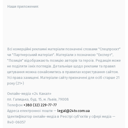
Наши приложения:
android
apple
smart tv
samsung smart tv
Всі комерційні рекламні матеріали позначені словами "Спецпроєкт"
чи "Партнерський матеріал". Матеріали з позначкою "Експерт",
"Позиція" відображають позицію авторів та героїв. Редакція може
не поділяти їхніх поглядів. Детальніше щодо реклами та правил
цитування можна ознайомитись в правилах користування сайтом.
Усі права захищені.
Матеріали сайту призначені для осіб старше
21
року (21+)
Онлайн-медіа «24 Канал»
пл. Галицька, буд. 15, м. Львів, 79008
Телефон
+380 (32) 229-77-77
Адреса електронної пошти —
legal@24tv.com.ua
Ідентифікатор онлайн-медіа в Реєстрі суб'єктів у сфері медіа —
R40-06057