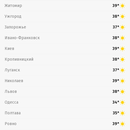
Житомир
39°
Ужгород
38°
Запорожье
37°
Ивано-Франковск
38°
Киев
39°
Кропивницкий
38°
Луганск
37°
Николаев
39°
Львов
38°
Одесса
34°
Полтава
35°
Ровно
39°