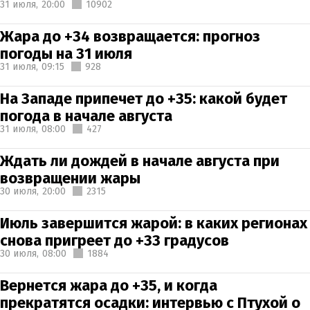
31 июля,
20:00
10902
Жара до +34 возвращается: прогноз
погоды на 31 июля
31 июля,
09:15
928
На Западе припечет до +35: какой будет
погода в начале августа
31 июля,
08:00
427
Ждать ли дождей в начале августа при
возвращении жары
30 июля,
20:00
2315
Июль завершится жарой: в каких регионах
снова пригреет до +33 градусов
30 июля,
08:00
1884
Вернется жара до +35, и когда
прекратятся осадки: интервью с Птухой о