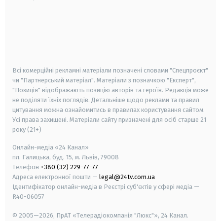
android
apple
smart tv
samsung smart tv
Всі комерційні рекламні матеріали позначені словами "Спецпроєкт"
чи "Партнерський матеріал". Матеріали з позначкою "Експерт",
"Позиція" відображають позицію авторів та героїв. Редакція може
не поділяти їхніх поглядів. Детальніше щодо реклами та правил
цитування можна ознайомитись в правилах користування сайтом.
Усі права захищені.
Матеріали сайту призначені для осіб старше
21
року (21+)
Онлайн-медіа «24 Канал»
пл. Галицька, буд. 15, м. Львів, 79008
Телефон
+380 (32) 229-77-77
Адреса електронної пошти —
legal@24tv.com.ua
Ідентифікатор онлайн-медіа в Реєстрі суб'єктів у сфері медіа —
R40-06057
© 2005—2026,
ПрАТ «Телерадіокомпанія "Люкс"», 24 Канал.