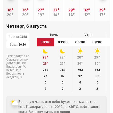
36°
36°
27°
27°
29°
32°
29°
20°
20°
19°
14°
14°
12°
17°
Четверг, 6 августа
Ночь
Утро
Восход:
05:38
00:00
03:00
06:00
09:00
1
Закат:
20:30
Температура С°
23°
22°
20°
29°
Ощущается как
Давление, мм
23°
22°
20°
30°
Влажность, %
763
763
763
763
Ветер, м/с
Вероятность
77
87
92
60
осадков, %
0
0
0
0
2
2
2
2
Большую часть дня небо будет чистым, ветра
нет. Температура от +20°C до +36°C, пейте много
воды. Вечером начнутся ливни.