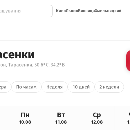
Киев
Львов
Винница
Хмельницкий
асенки
н, Тарасенки, 50.6°С, 34.2°В
ера
По часам
Неделя
10 дней
2 недели
Пн
Вт
Ср
10.08
11.08
12.08
1