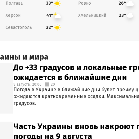
Полтава
Ровно
33°
26°
Херсон
Хмельницкий
41°
23°
Севастополь
32°
раины и мира
До +33 градусов и локальные гр
ожидается в ближайшие дни
8 августа,
20:00
20
Погода в Украине в ближайшие дни будет преимуще
ожидаются кратковременные осадки. Максимальная
градусов.
Часть Украины вновь накроют 
погоды на 9 августа