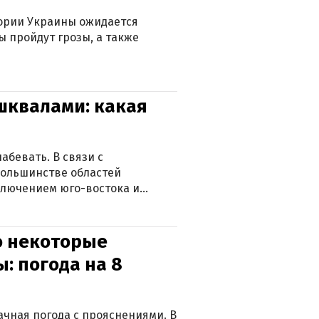
тории Украины ожидается
ы пройдут грозы, а также
 шквалами: какая
абевать. В связи с
большинстве областей
ключением юго-востока и
о некоторые
: погода на 8
лачная погода с прояснениями. В