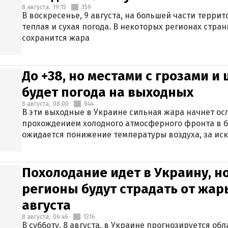
8 августа,
19:15
359
В воскресенье, 9 августа, на большей части терри
теплая и сухая погода. В некоторых регионах стран
сохранится жара
До +38, но местами с грозами и
будет погода на выходных
8 августа,
08:00
944
В эти выходные в Украине сильная жара начнет осл
прохождением холодного атмосферного фронта в 
ожидается понижение температуры воздуха, за ис
Крыма.
Похолодание идет в Украину, н
регионы будут страдать от жары
августа
8 августа,
06:46
1316
В субботу, 8 августа, в Украине прогнозируется об