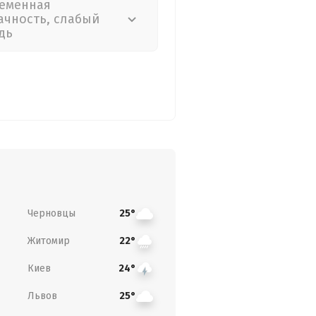
еменная
ачность, слабый
дь
Черновцы
25°
Житомир
22°
Киев
24°
Львов
25°