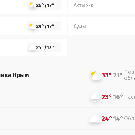
26°
/
17°
Ахтырка
29°
/
17°
Сумы
25°
/
17°
Пер
33°
21°
лика Крым
обл
23°
16°
Пас
24°
14°
Обл