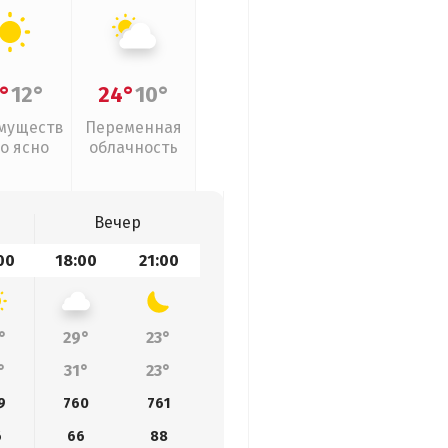
°
12°
24°
10°
муществ
Переменная
о ясно
облачность
Вечер
00
18:00
21:00
°
29°
23°
°
31°
23°
9
760
761
6
66
88