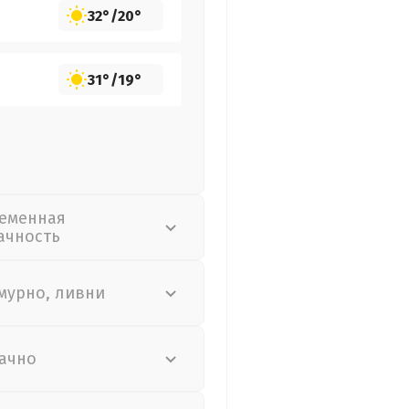
32°
/
20°
31°
/
19°
еменная
ачность
мурно, ливни
ачно