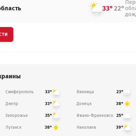
Пер
33°
22°
область
обл
дож
СТИ
краины
Симферополь
Винница
33°
23°
Днепр
Донецк
33°
38°
Запорожье
Ивано-Франковск
35°
25°
Луганск
Николаев
38°
39°