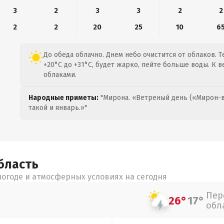
3
2
3
3
2
2
2
2
20
25
10
6
До обеда облачно. Днем небо очистится от облаков. 
+20°C до +31°C, будет жарко, пейте больше воды. К в
облаками.
Народные приметы:
"Мирона. «Ветреный день («Мирон-в
такой и январь.»"
бласть
огоде и атмосферных условиях на сегодня
Пер
26°
17°
обл