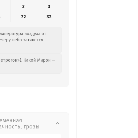
3
3
5
72
32
Температура воздуха от
ечеру небо затянется
етрогон»). Какой Мирон —
еменная
ачность, грозы