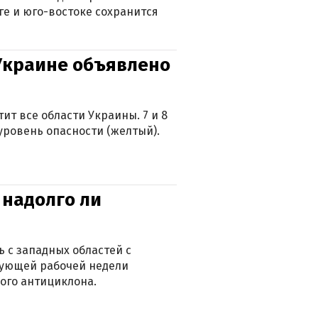
ге и юго-востоке сохранится
 Украине объявлено
ит все области Украины. 7 и 8
 уровень опасности (желтый).
 надолго ли
 с западных областей с
дующей рабочей недели
ого антициклона.