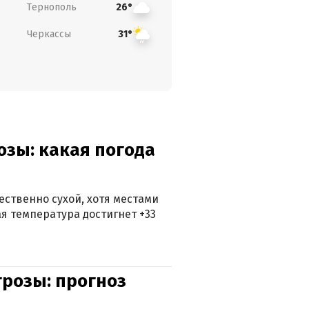
Тернополь
26°
Черкассы
31°
озы: какая погода
ственно сухой, хотя местами
 температура достигнет +33
грозы: прогноз