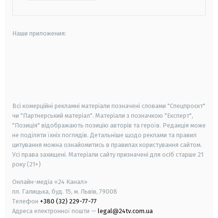
Наши приложения:
android
apple
smart tv
samsung smart tv
Всі комерційні рекламні матеріали позначені словами "Спецпроєкт"
чи "Партнерський матеріал". Матеріали з позначкою "Експерт",
"Позиція" відображають позицію авторів та героїв. Редакція може
не поділяти їхніх поглядів. Детальніше щодо реклами та правил
цитування можна ознайомитись в правилах користування сайтом.
Усі права захищені.
Матеріали сайту призначені для осіб старше
21
року (21+)
Онлайн-медіа «24 Канал»
пл. Галицька, буд. 15, м. Львів, 79008
Телефон
+380 (32) 229-77-77
Адреса електронної пошти —
legal@24tv.com.ua