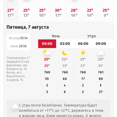
27°
25°
25°
30°
28°
23°
25°
17°
13°
10°
11°
16°
10°
9°
Пятница, 7 августа
Ночь
Утро
Восход:
05:54
00:00
03:00
06:00
09:00
1
Закат:
20:56
Температура С°
25°
23°
21°
23°
Ощущается как
Давление, мм
25°
23°
21°
23°
Влажность, %
760
760
760
761
Ветер, м/с
Вероятность
55
60
77
80
осадков, %
2
4
2
5
2
6
2
27
С утра почти безоблачно. Температура будет
колебаться от +17°C до +27°C, держитесь в тени
в жаркие часы. Днем начнется дождь. К вечеру