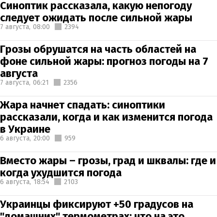
Синоптик рассказала, какую непогоду
следует ожидать после сильной жары
7 августа,
08:00
2394
Грозы обрушатся на часть областей на
фоне сильной жары: прогноз погоды на 7
августа
7 августа,
06:21
2356
Жара начнет спадать: синоптики
рассказали, когда и как изменится погода
в Украине
6 августа,
20:00
959
Вместо жары – грозы, град и шквалы: где и
когда ухудшится погода
6 августа,
18:54
2103
Украинцы фиксируют +50 градусов на
"домашних" термометрах: что на это