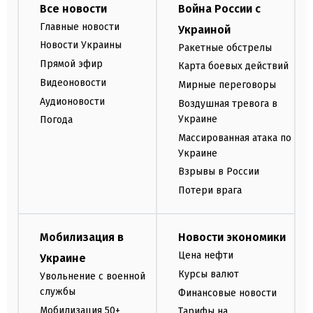
Все новости
Война России с
Главные новости
Украиной
Новости Украины
Ракетные обстрелы
Прямой эфир
Карта боевых действий
Видеоновости
Мирные переговоры
Аудионовости
Воздушная тревога в
Украине
Погода
Массированная атака по
Украине
Взрывы в России
Потери врага
Мобилизация в
Новости экономики
Цена нефти
Украине
Курсы валют
Увольнение с военной
службы
Финансовые новости
Мобилизация 50+
Тарифы на