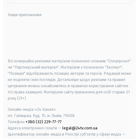
Наши приложения:
android
apple
smart tv
samsung smart tv
Всі комерційні рекламні матеріали позначені словами "Спецпроєкт"
чи "Партнерський матеріал". Матеріали з позначкою "Експерт",
"Позиція" відображають позицію авторів та героїв. Редакція може
не поділяти їхніх поглядів. Детальніше щодо реклами та правил
цитування можна ознайомитись в правилах користування сайтом.
Усі права захищені.
Матеріали сайту призначені для осіб старше
21
року (21+)
Онлайн-медіа «24 Канал»
пл. Галицька, буд. 15, м. Львів, 79008
Телефон
+380 (32) 229-77-77
Адреса електронної пошти —
legal@24tv.com.ua
Ідентифікатор онлайн-медіа в Реєстрі суб'єктів у сфері медіа —