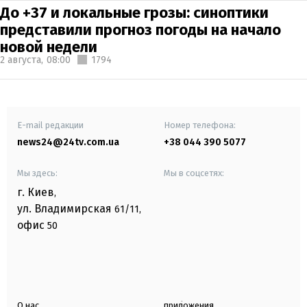
До +37 и локальные грозы: синоптики
представили прогноз погоды на начало
новой недели
2 августа,
08:00
1794
E-mail редакции
Номер телефона:
news24@24tv.com.ua
+38 044 390 5077
Мы здесь:
Мы в соцсетях:
г. Киев
,
ул. Владимирская
61/11,
офис
50
О нас
приложения