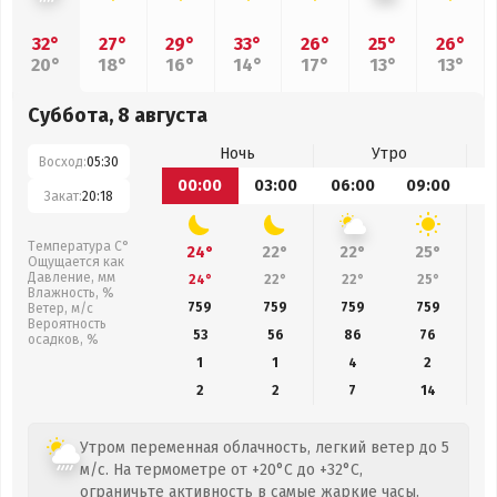
32°
27°
29°
33°
26°
25°
26°
20°
18°
16°
14°
17°
13°
13°
Суббота, 8 августа
Ночь
Утро
Восход:
05:30
00:00
03:00
06:00
09:00
1
Закат:
20:18
Температура С°
24°
22°
22°
25°
Ощущается как
Давление, мм
24°
22°
22°
25°
Влажность, %
759
759
759
759
Ветер, м/с
Вероятность
53
56
86
76
осадков, %
1
1
4
2
2
2
7
14
Утром переменная облачность, легкий ветер до 5
м/с. На термометре от +20°C до +32°C,
ограничьте активность в самые жаркие часы.