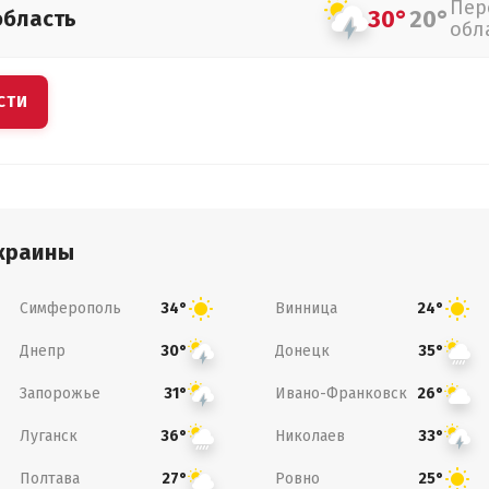
Пер
30°
20°
область
обл
СТИ
краины
Симферополь
Винница
34°
24°
Днепр
Донецк
30°
35°
Запорожье
Ивано-Франковск
31°
26°
Луганск
Николаев
36°
33°
Полтава
Ровно
27°
25°