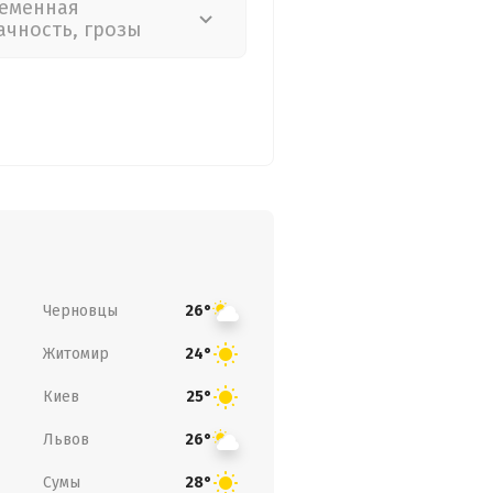
еменная
ачность, грозы
Черновцы
26°
Житомир
24°
Киев
25°
Львов
26°
Сумы
28°