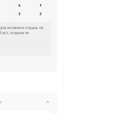
4
1
2
2
 для активного отдыха. На
5 м/с, осадков не
о