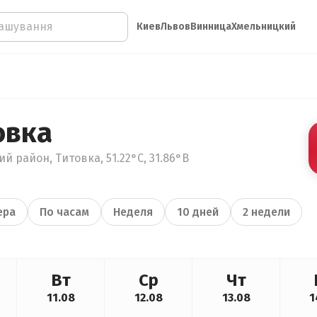
Киев
Львов
Винница
Хмельницкий
овка
й район, Титовка, 51.22°С, 31.86°В
ера
По часам
Неделя
10 дней
2 недели
Вт
Ср
Чт
11.08
12.08
13.08
1