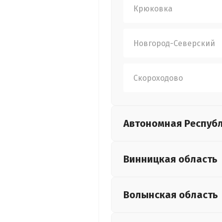
Крюковка
Новгород-Северский
Скороходово
Автономная Респуб
Винницкая
область
Волынская
область