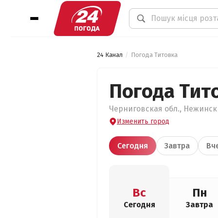
24 Канал
Погода Титовка
Погода Тит
Черниговская обл., Нежински
Изменить город
Сегодня
Завтра
Вч
Вс
Пн
Сегодня
Завтра