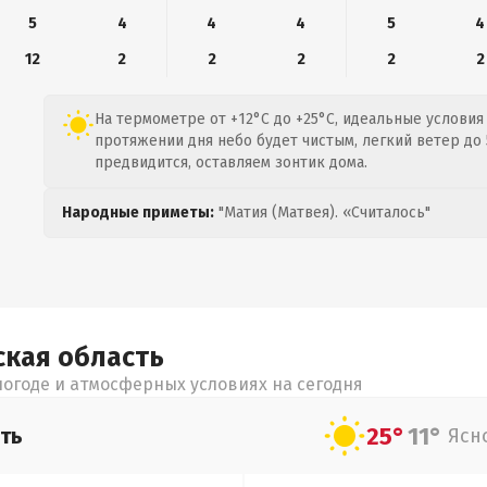
5
4
4
4
5
4
12
2
2
2
2
2
На термометре от +12°C до +25°C, идеальные условия
протяжении дня небо будет чистым, легкий ветер до 
предвидится, оставляем зонтик дома.
Народные приметы:
"Матия (Матвея). «Считалось"
ская
область
огоде и атмосферных условиях на сегодня
25°
11°
ть
Ясн