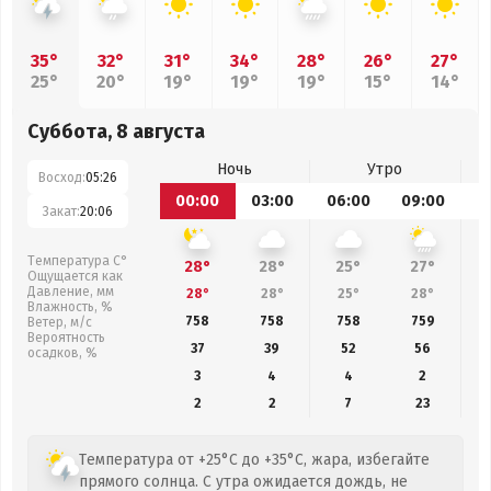
35°
32°
31°
34°
28°
26°
27°
25°
20°
19°
19°
19°
15°
14°
Суббота, 8 августа
Ночь
Утро
Восход:
05:26
00:00
03:00
06:00
09:00
1
Закат:
20:06
Температура С°
28°
28°
25°
27°
Ощущается как
Давление, мм
28°
28°
25°
28°
Влажность, %
758
758
758
759
Ветер, м/с
Вероятность
37
39
52
56
осадков, %
3
4
4
2
2
2
7
23
Температура от +25°C до +35°C, жара, избегайте
прямого солнца. С утра ожидается дождь, не