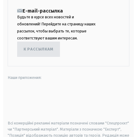
E-mail-рассылка
Будьте в курсе всех новостей и
обновлений! Перейдите на страницу наших
рассылок, чтобы выбрать те, которые
соответствуют вашим интересам.
К РАССЫЛКАМ
Наши приложения:
android
apple
smart tv
samsung smart tv
Всі комерційні рекламні матеріали позначені словами "Спецпроєкт"
чи "Партнерський матеріал". Матеріали з позначкою "Експерт",
"Позиція" відображають позицію авторів та героїв. Редакція може